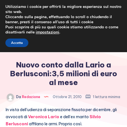
Utilizziamo i cookie per offrirti la migliore esperienza sul nostro
sito web.
Cliccando sulla pagina, effettuando lo scroll o chiudendo il
banner, presti il consenso all’uso di tutti i cookie
Puoi scoprire di più su quali cookie stiamo utilizzando o come
disattivarli nelle
impostazioni
.
Cronaca rosa, costume e
Accetta
società
Nuovo conto dalla Lario a
Berlusconi:3,5 milioni di euro
al mese
Da
Redazione
Ottobre 21, 2010
1 lettura minima
In vista dell’udienza di separazione fissata per dicembre, gli
avvocati di
Veronica Lario
e dell’ex marito
Silvio
Berlusconi
affilano le armi. Proprio così.