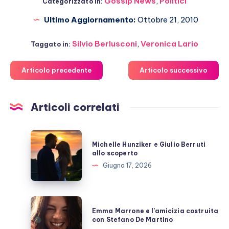
Gossip News
,
Politici
Categorizzato in:
Ultimo Aggiornamento:
Ottobre 21, 2010
Silvio Berlusconi
,
Veronica Lario
Taggato in:
Articolo precedente
Articolo successivo
Articoli correlati
Michelle
Michelle Hunziker e Giulio Berruti
Hunziker
allo scoperto
e
Giugno 17, 2026
Giulio
Berruti
allo
Emma
Emma Marrone e l’amicizia costruita
scoperto
Marrone
con Stefano De Martino
e