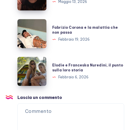
Maggio 13, 2026
l’amicizia
costruita
con
Fabrizio
Fabrizio Corona e la malattia che
Stefano
Corona
non passa
De
e
Febbraio 19, 2026
Martino
la
malattia
che
Elodie
Elodie e Franceska Nuredini, il punto
non
e
sulla loro storia
passa
Franceska
Febbraio 6, 2026
Nuredini,
il
punto
Lascia un commento
sulla
loro
storia