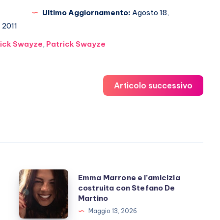
Ultimo Aggiornamento:
Agosto 18,
2011
rick Swayze
,
Patrick Swayze
Articolo successivo
Emma
Emma Marrone e l’amicizia
costruita con Stefano De
Marrone
Martino
e
Maggio 13, 2026
l’amicizia