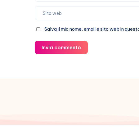
Salva il mio nome, email e sito web in que
Invia commento