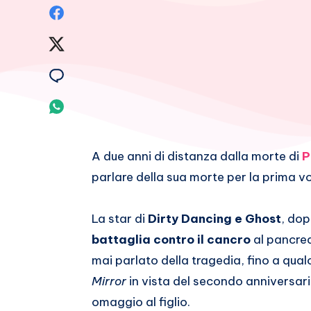
Condividi
su
Condividi
Facebook
su
Condividi
Twitter
su
Condividi
Email
su
A due anni di distanza dalla morte di
P
Whatsapp
parlare della sua morte per la prima vo
La star di
Dirty Dancing e Ghost
, dop
battaglia contro il cancro
al pancre
mai parlato della tragedia, fino a qu
Mirror
in vista del secondo anniversari
omaggio al figlio.