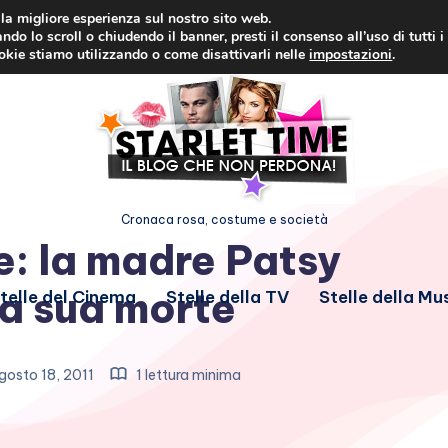
i la migliore esperienza sul nostro sito web.
ndo lo scroll o chiudendo il banner, presti il consenso all’uso di tutti i
ookie stiamo utilizzando o come disattivarli nelle
impostazioni
.
Cronaca rosa, costume e società
: la madre Patsy
la sua morte
telle del Cinema
Stelle della TV
Stelle della Mu
osto 18, 2011
1 lettura minima