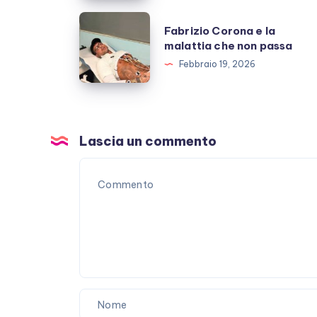
Berruti
Fabrizio
Fabrizio Corona e la
allo
Corona
malattia che non passa
scoperto
e
Febbraio 19, 2026
la
malattia
che
non
Lascia un commento
passa