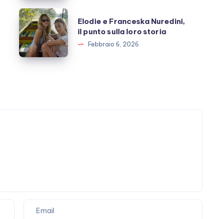
costruita
Elodie
Elodie e Franceska Nuredini,
con
e
il punto sulla loro storia
Stefano
Franceska
Febbraio 6, 2026
De
Nuredini,
Martino
il
punto
sulla
loro
storia