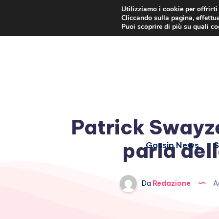
Utilizziamo i cookie per offrirt
Cliccando sulla pagina, effettua
Puoi scoprire di più su quali c
Patrick Swayze
parla del
Gossip News
S
Da
Redazione
Ag