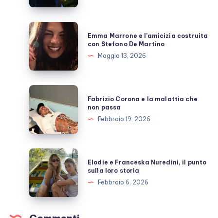
Giulio
Berruti
allo
Emma
Emma Marrone e l’amicizia costruita
scoperto
Marrone
con Stefano De Martino
e
Maggio 13, 2026
l’amicizia
costruita
con
Fabrizio
Fabrizio Corona e la malattia che
Stefano
Corona
non passa
De
e
Febbraio 19, 2026
Martino
la
malattia
che
Elodie
Elodie e Franceska Nuredini, il punto
non
e
sulla loro storia
passa
Franceska
Febbraio 6, 2026
Nuredini,
il
punto