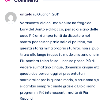
Commenti
sulla
loro
angela
su Giugno 1, 2011
storia
Veramente vi dico , mah chi se ne frega dei
Lory del Santo e di Rocco, penso ci siano delle
cose Più anzi ,importanti da discutere nel
nostro paese non parlo solo di politica, ma
questa storia mi ha proprio stufata, non si può
tirare alla lunga in questo modo un storia che in
Più sembra falsa falsa,,,,non ne posso Più di
vedere su mattino cinque, domenica cinque etc
questi due personaggi e i presentatori
marciarci sopra in questo modo, e nauseante,e
si cambio sempre canale grazie a Dio ci sono
programmi Più interessanti , molto di Più.
Rispondi