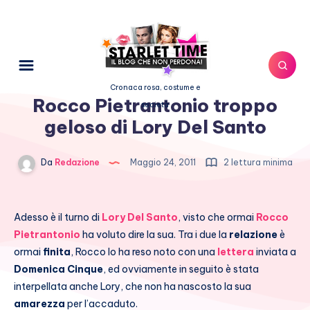
Cronaca rosa, costume e
Rocco Pietrantonio troppo
società
geloso di Lory Del Santo
Da
Redazione
Maggio 24, 2011
2 lettura minima
Adesso è il turno di
Lory Del Santo
, visto che ormai
Rocco
Pietrantonio
ha voluto dire la sua. Tra i due la
relazione
è
ormai
finita
, Rocco lo ha reso noto con una
lettera
inviata a
Domenica Cinque
, ed ovviamente in seguito è stata
interpellata anche Lory, che non ha nascosto la sua
amarezza
per l’accaduto.