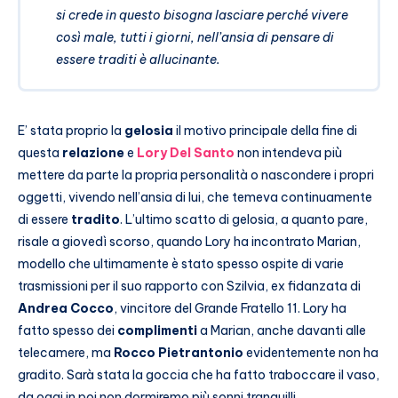
si crede in questo bisogna lasciare perché vivere
così male, tutti i giorni, nell’ansia di pensare di
essere traditi è allucinante.
E’ stata proprio la
gelosia
il motivo principale della fine di
questa
relazione
e
Lory Del Santo
non intendeva più
mettere da parte la propria personalità o nascondere i propri
oggetti, vivendo nell’ansia di lui, che temeva continuamente
di essere
tradito
. L’ultimo scatto di gelosia, a quanto pare,
risale a giovedì scorso, quando Lory ha incontrato Marian,
modello che ultimamente è stato spesso ospite di varie
trasmissioni per il suo rapporto con Szilvia, ex fidanzata di
Andrea Cocco
, vincitore del Grande Fratello 11. Lory ha
fatto spesso dei
complimenti
a Marian, anche davanti alle
telecamere, ma
Rocco Pietrantonio
evidentemente non ha
gradito. Sarà stata la goccia che ha fatto traboccare il vaso,
da oggi in poi non dormiremo più sonni tranquilli.