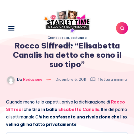
Cronaca rosa, costume e
Rocco Siffredi: “Elisabetta
società
Canalis ha detto che sono il
suo tipo”
Da
Redazione
Dicembre 6, 2011
1 lettura minima
Quando meno te la aspetti, arriva la dichiarazione di
Rocco
Siffredi
che
tira in ballo
Elisabetta Canalis
. Il re del porno
al settimanale
Chi
ha confessato una rivelazione che l’ex
velina gli ha fatto privatamente
: