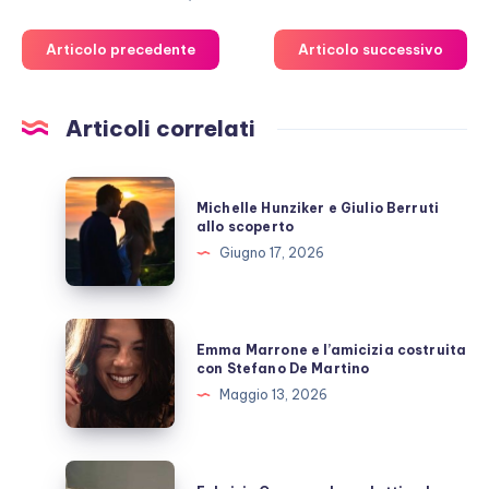
Articolo precedente
Articolo successivo
Articoli correlati
Michelle
Michelle Hunziker e Giulio Berruti
Hunziker
allo scoperto
e
Giugno 17, 2026
Giulio
Berruti
allo
Emma
Emma Marrone e l’amicizia costruita
scoperto
Marrone
con Stefano De Martino
e
Maggio 13, 2026
l’amicizia
costruita
con
Fabrizio