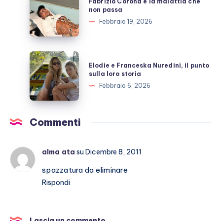
Fabrizio Corona e la malattia che
Stefano
Corona
non passa
De
e
Febbraio 19, 2026
Martino
la
malattia
che
Elodie
Elodie e Franceska Nuredini, il punto
non
e
sulla loro storia
passa
Franceska
Febbraio 6, 2026
Nuredini,
il
punto
Commenti
sulla
loro
alma ata
su Dicembre 8, 2011
storia
spazzatura da eliminare
Rispondi
Lascia un commento