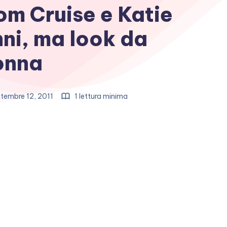
 Tom Cruise e Katie
ni, ma look da
onna
tembre 12, 2011
1 lettura minima