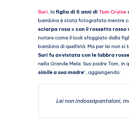
Email
su
Suri
, la
figlia di 5 anni di
Tom Cruise
Whatsapp
bambina è stata fotografata mentre 
sciarpa rosa
e
con il rossetto rosso
notare come il look sfoggiato dalla fig
bambina di quell’età. Ma per lei non si 
Suri fu avvistata con le labbra ross
nella Grande Mela. Suo padre Tom, in 
simile a sua madre
“, aggiungendo:
Lei non indossapantaloni, ma