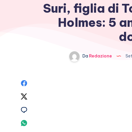
Suri, figlia di
Holmes: 5 an
d
Da
Redazione
Set
Condividi
su
Condividi
Facebook
su
Condividi
Twitter
su
Condividi