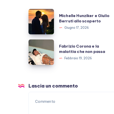
Michelle
Michelle Hunziker e Giulio
Hunziker
Berruti allo scoperto
e
Giugno 17, 2026
Giulio
Berruti
Fabrizio
Fabrizio Corona e la
allo
Corona
malattia che non passa
scoperto
e
Febbraio 19, 2026
la
malattia
che
non
Lascia un commento
passa