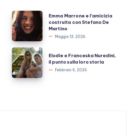
Emma
Emma Marrone e l’amicizia
costruita con Stefano De
Marrone
Martino
e
Maggio 13, 2026
l’amicizia
costruita
Elodie
Elodie e Franceska Nuredini,
con
e
il punto sulla loro storia
Stefano
Franceska
Febbraio 6, 2026
De
Nuredini,
Martino
il
punto
sulla
loro
storia