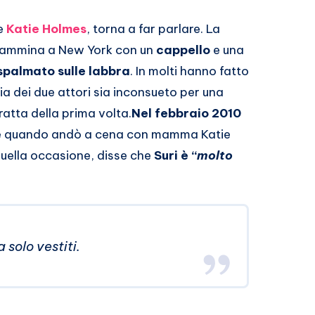
e
Katie Holmes
, torna a far parlare. La
cammina a New York con un
cappello
e una
 spalmato sulle labbra
. In molti hanno fatto
lia dei due attori sia inconsueto per una
tratta della prima volta.
Nel febbraio 2010
e
quando andò a cena con mamma Katie
quella occasione, disse che
Suri è “
molto
 solo vestiti.