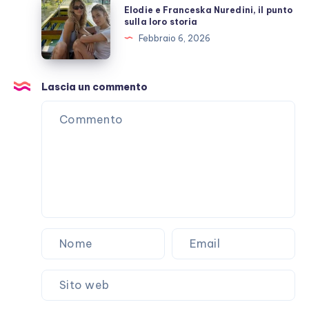
Elodie e Franceska Nuredini, il punto
non
e
sulla loro storia
passa
Franceska
Febbraio 6, 2026
Nuredini,
il
punto
Lascia un commento
sulla
loro
storia