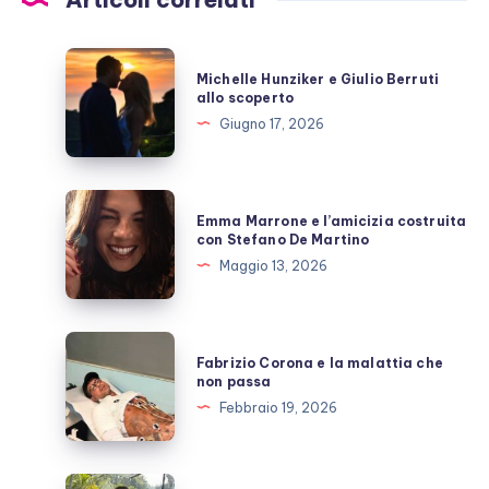
Michelle
Michelle Hunziker e Giulio Berruti
Hunziker
allo scoperto
e
Giugno 17, 2026
Giulio
Berruti
allo
Emma
Emma Marrone e l’amicizia costruita
scoperto
Marrone
con Stefano De Martino
e
Maggio 13, 2026
l’amicizia
costruita
con
Fabrizio
Fabrizio Corona e la malattia che
Stefano
Corona
non passa
De
e
Febbraio 19, 2026
Martino
la
malattia
che
Elodie