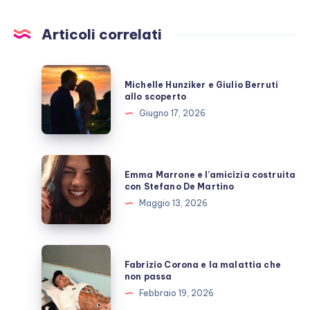
Articoli correlati
Michelle
Michelle Hunziker e Giulio Berruti
Hunziker
allo scoperto
e
Giugno 17, 2026
Giulio
Berruti
allo
Emma
Emma Marrone e l’amicizia costruita
scoperto
Marrone
con Stefano De Martino
e
Maggio 13, 2026
l’amicizia
costruita
con
Fabrizio
Fabrizio Corona e la malattia che
Stefano
Corona
non passa
De
e
Febbraio 19, 2026
Martino
la