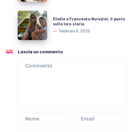
malattia
che
Elodie
Elodie e Franceska Nuredini, il punto
non
e
sulla loro storia
passa
Franceska
Febbraio 6, 2026
Nuredini,
il
punto
Lascia un commento
sulla
loro
storia