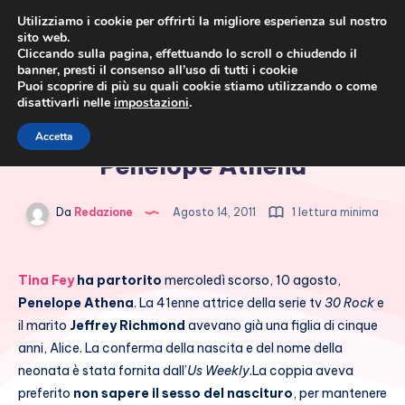
Utilizziamo i cookie per offrirti la migliore esperienza sul nostro
sito web.
Cliccando sulla pagina, effettuando lo scroll o chiudendo il
banner, presti il consenso all’uso di tutti i cookie
Puoi scoprire di più su quali cookie stiamo utilizzando o come
disattivarli nelle
impostazioni
.
Cronaca rosa, costume e
Tina Fey ha partorito: è nata
Accetta
società
Penelope Athena
Da
Redazione
Agosto 14, 2011
1 lettura minima
Tina Fey
ha partorito
mercoledì scorso, 10 agosto,
Penelope Athena
. La 41enne attrice della serie tv
30 Rock
e
il marito
Jeffrey Richmond
avevano già una figlia di cinque
anni, Alice. La conferma della nascita e del nome della
neonata è stata fornita dall’
Us Weekly
.
La coppia aveva
preferito
non sapere il sesso del nascituro
, per mantenere