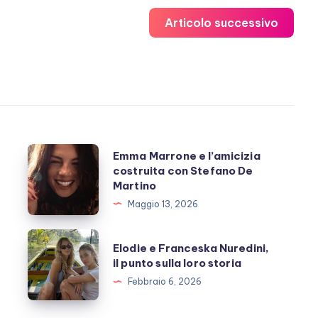
Articolo successivo
Emma
Emma Marrone e l’amicizia
costruita con Stefano De
Marrone
Martino
e
Maggio 13, 2026
l’amicizia
costruita
Elodie
Elodie e Franceska Nuredini,
con
e
il punto sulla loro storia
Stefano
Franceska
Febbraio 6, 2026
De
Nuredini,
Martino