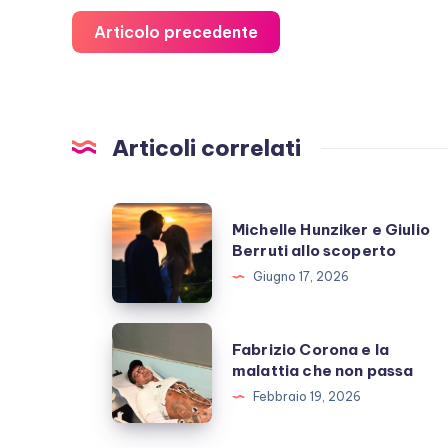
Articolo precedente
Articoli correlati
Michelle
Michelle Hunziker e Giulio
Hunziker
Berruti allo scoperto
e
Giugno 17, 2026
Giulio
Berruti
Fabrizio
Fabrizio Corona e la
allo
Corona
malattia che non passa
scoperto
e
Febbraio 19, 2026
la