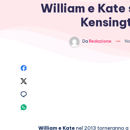
William e Kate 
Kensing
Da
Redazione
No
Condividi
su
Condividi
Facebook
su
Condividi
Twitter
su
Condividi
Email
su
William e Kate
nel 2013 torneranno a 