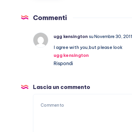
malattia
che
non
Commenti
passa
ugg kensington
su Novembre 30, 201
I agree with you,but please look
ugg kensington
Rispondi
Lascia un commento