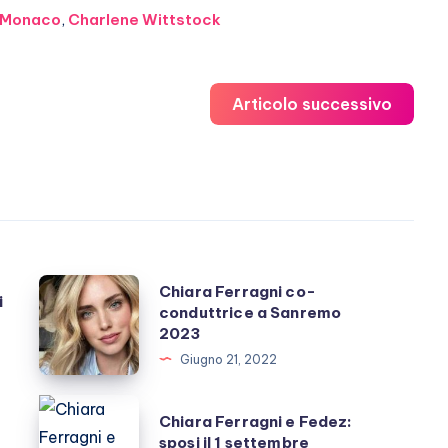
di Monaco
,
Charlene Wittstock
Articolo successivo
Chiara
Chiara Ferragni co-
i
conduttrice a Sanremo
Ferragni
2023
co-
Giugno 21, 2022
conduttrice
a
Chiara
Chiara Ferragni e Fedez:
Sanremo
Ferragni
sposi il 1 settembre