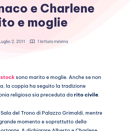
naco e Charlene
to e moglie
uglio 2, 2011
1 lettura minima
tstock
sono marito e moglie. Anche se non
sa, la coppia ha seguito la tradizione
nia religiosa sia preceduta da
rito civile
.
lla Sala del Trono di Palazzo Grimaldi, mentre
el grande momento e soprattutto della
portante. A dichiarare Alberto e Charlene