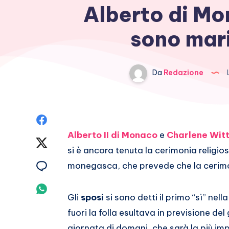
Alberto di Mo
sono mari
Da
Redazione
L
Condividi
Alberto II di Monaco
e
Charlene Wit
su
Condividi
si è ancora tenuta la cerimonia religio
Facebook
su
Condividi
monegasca, che prevede che la cerimo
Twitter
su
Condividi
Gli
sposi
si sono detti il primo “sì” ne
Email
su
fuori la folla esultava in previsione d
giornata di domani, che sarà la più im