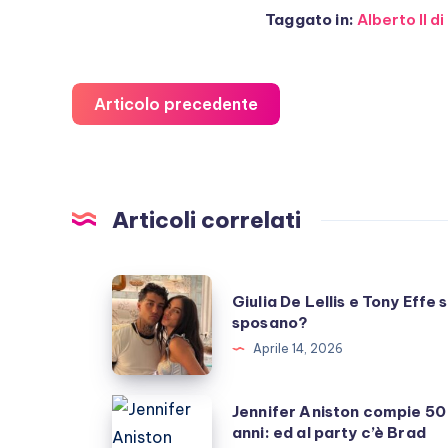
Taggato in:
Alberto II 
Articolo precedente
Articoli correlati
Giulia
Giulia De Lellis e Tony Effe s
De
sposano?
Lellis
Aprile 14, 2026
e
Tony
Jennifer
Jennifer Aniston compie 50
Effe
anni: ed al party c’è Brad
Aniston