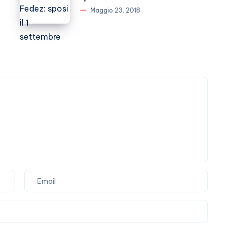
2023
e
Maggio 23, 2018
Fedez:
sposi
il
1
settembre