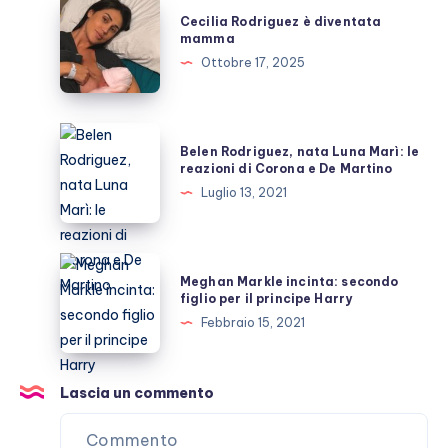
Cecilia
Cecilia Rodriguez è diventata
figlio
Rodriguez
mamma
è
Ottobre 17, 2025
diventata
mamma
Belen
Belen Rodriguez, nata Luna Marì: le
Rodriguez,
reazioni di Corona e De Martino
nata
Luglio 13, 2021
Luna
Marì:
le
Meghan
Meghan Markle incinta: secondo
reazioni
Markle
figlio per il principe Harry
di
incinta:
Febbraio 15, 2021
Corona
secondo
e
figlio
De
per
Lascia un commento
Martino
il
principe