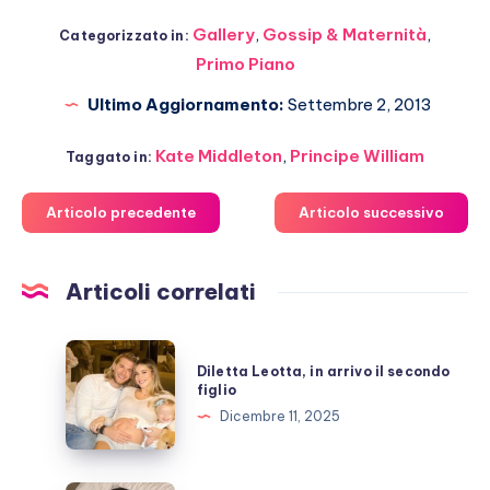
Gallery
,
Gossip & Maternità
,
Categorizzato in:
Primo Piano
Ultimo Aggiornamento:
Settembre 2, 2013
Kate Middleton
,
Principe William
Taggato in:
Articolo precedente
Articolo successivo
Articoli correlati
Diletta
Diletta Leotta, in arrivo il secondo
Leotta,
figlio
in
Dicembre 11, 2025
arrivo
il
secondo