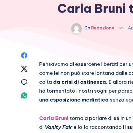
Carla Bruni t
Da
Redazione
Ag
Condividi
Pensavamo di essercene liberati per un
su
Condividi
come lei non può stare lontana dalle 
Facebook
su
Condividi
colta
da crisi di astinenza.
E allora r
ha tormentato i nostri sogni per pare
Twitter
su
Condividi
una esposizione mediatica
senza egu
Email
su
Carla Bruni
torna a parlare di sé in un
Whatsapp
di
Vanity Fair
e lo fa raccontando
il 