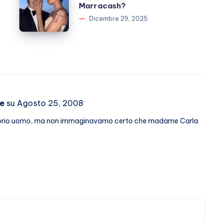
e
Marracash?
Iannone,
Dicembre 29, 2025
è
finita?
E
Marracash?
me
su Agosto 25, 2008
l proprio uomo, ma non immaginavamo certo che madame Carla