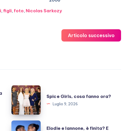
i
,
figli
,
foto
,
Nicolas Sarkozy
Articolo successivo
Spice
a
Spice Girls, cosa fanno ora?
Girls,
Luglio 9, 2026
cosa
fanno
ora?
Elodie
Elodie e Iannone, è finita? E