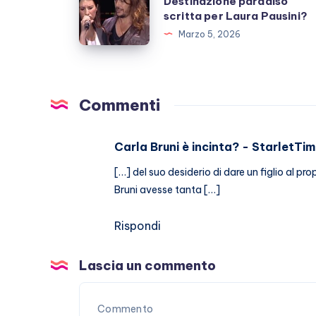
Destinazione paradiso
Grignani:
scritta per Laura Pausini?
fan
Destinazione
Marzo 5, 2026
preoccupati
paradiso
scritta
per
Laura
Commenti
Pausini?
Carla Bruni è incinta? - StarletTi
[…] del suo desiderio di dare un figlio a
Bruni avesse tanta […]
Rispondi
Lascia un commento