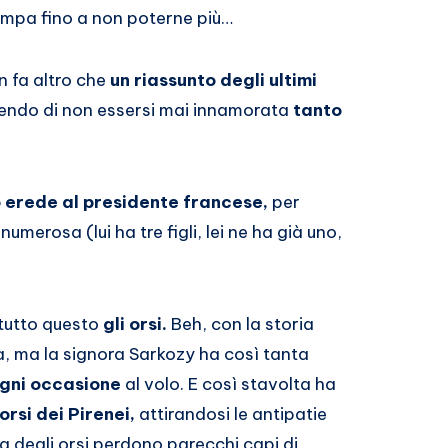
ampa fino a non poterne più…
n fa altro che
un riassunto degli ultimi
gendo di non essersi mai innamorata
tanto
 erede al presidente francese,
per
merosa (lui ha tre figli, lei ne ha già uno,
 tutto questo
gli orsi.
Beh, con la storia
tà, ma la signora Sarkozy ha così tanta
gni occasione
al volo. E così stavolta ha
orsi dei Pirenei,
attirandosi le antipatie
a degli orsi perdono parecchi capi di