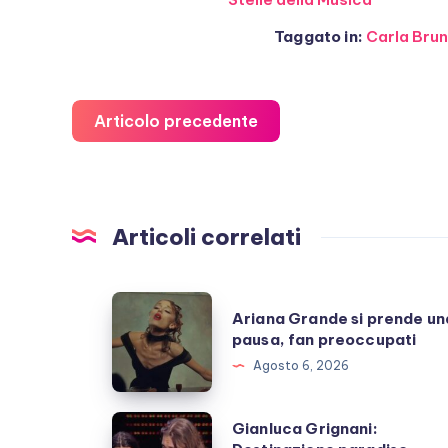
Taggato in:
Carla Brun
Articolo precedente
Articoli correlati
Ariana
Ariana Grande si prende un
Grande
pausa, fan preoccupati
si
Agosto 6, 2026
prende
una
Gianluca
Gianluca Grignani:
pausa,