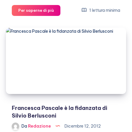
Nicole
1 lettura minima
Per saperne di più
Minetti
festeggia
il
compleanno
in
famiglia
e
posta
una
foto
su
Facebook
Francesca Pascale è la fidanzata di
Silvio Berlusconi
Da
Redazione
Dicembre 12, 2012