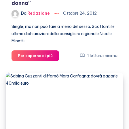
donna”
Da
Redazione
Ottobre 24, 2012
Single, ma non può fare a meno del sesso. Scottanti le
ultime dichiarazioni della consigliera regionale Nicole
Minetti…
Nicole
1 lettura minima
Per saperne di più
Minetti:
“Sono
stata
con
una
donna”