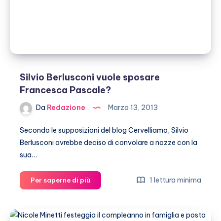
dolore”
Silvio Berlusconi vuole sposare
Francesca Pascale?
Da
Redazione
Marzo 13, 2013
Secondo le supposizioni del blog Cervelliamo, Silvio
Berlusconi avrebbe deciso di convolare a nozze con la
sua…
Silvio
1 lettura minima
Per saperne di più
Berlusconi
vuole
sposare