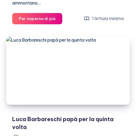
ammontano…
“Morgan
1 lettura minima
Per saperne di più
persona
non
per
bene”,
il
sindaco
di
Sanremo
condannato
Luca Barbareschi papà per la quinta
volta