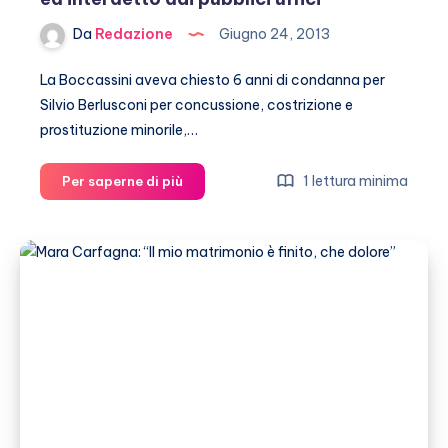
Da
Redazione
Giugno 24, 2013
La Boccassini aveva chiesto 6 anni di condanna per
Silvio Berlusconi per concussione, costrizione e
prostituzione minorile,…
Silvio
1 lettura minima
Per saperne di più
Berlusconi,
condannato
a
7
anni
ed
interdetto
dai
pubblici
uffici