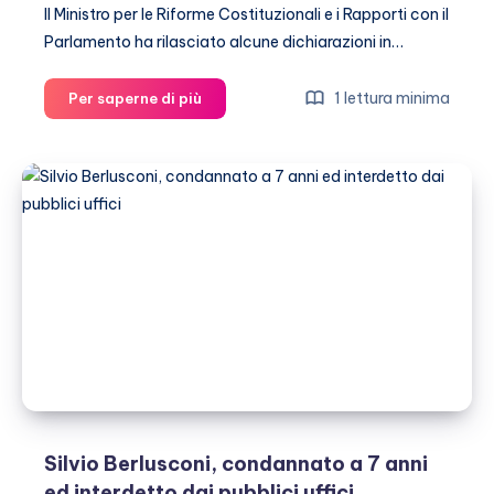
Il Ministro per le Riforme Costituzionali e i Rapporti con il
Parlamento ha rilasciato alcune dichiarazioni in…
Maria
1 lettura minima
Per saperne di più
Elena
Boschi
sogna
di
avere
un
compagno
e
tre
figli
Silvio Berlusconi, condannato a 7 anni
ed interdetto dai pubblici uffici