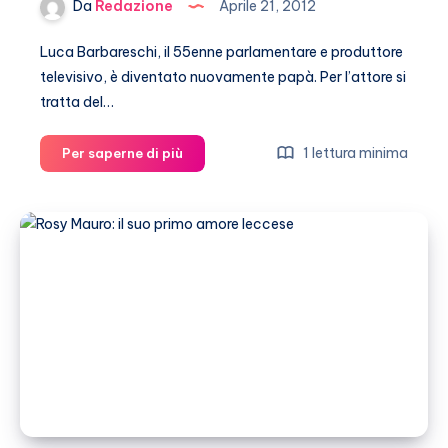
Da
Redazione
Aprile 21, 2012
Luca Barbareschi, il 55enne parlamentare e produttore
televisivo, è diventato nuovamente papà. Per l’attore si
tratta del…
Luca
1 lettura minima
Per saperne di più
Barbareschi
papà
per
la
quinta
volta