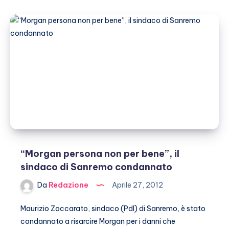
si
separa
dal
marito?
“Morgan persona non per bene”, il
sindaco di Sanremo condannato
Da
Redazione
Aprile 27, 2012
Maurizio Zoccarato, sindaco (Pdl) di Sanremo, è stato
condannato a risarcire Morgan per i danni che