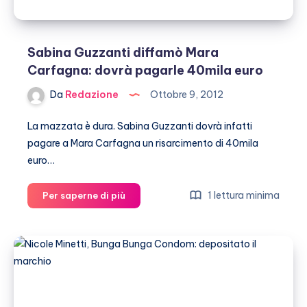
Sabina Guzzanti diffamò Mara
Carfagna: dovrà pagarle 40mila euro
Da
Redazione
Ottobre 9, 2012
La mazzata è dura. Sabina Guzzanti dovrà infatti
pagare a Mara Carfagna un risarcimento di 40mila
euro…
Sabina
1 lettura minima
Per saperne di più
Guzzanti
diffamò
Mara
Carfagna:
dovrà
pagarle
40mila