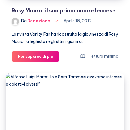
Rosy Mauro: il suo primo amore leccese
Da
Redazione
Aprile 18, 2012
La rivista Vanity Fair ha ricostruito la giovinezza di Rosy
Mauro, la leghista negli ultimi giorni al…
Rosy
1 lettura minima
Per saperne di più
Mauro:
il
suo
primo
amore
leccese