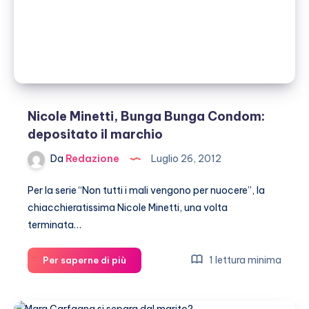
euro
Nicole Minetti, Bunga Bunga Condom:
depositato il marchio
Da
Redazione
Luglio 26, 2012
Per la serie “Non tutti i mali vengono per nuocere”, la
chiacchieratissima Nicole Minetti, una volta
terminata…
Nicole
1 lettura minima
Per saperne di più
Minetti,
Bunga
Bunga