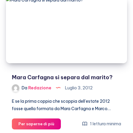
Condom:
depositato
il
marchio
Mara Carfagna si separa dal marito?
Da
Redazione
Luglio 3, 2012
E se la prima coppia che scoppia dell’estate 2012
fosse quella formata da Mara Carfagna e Marco…
Mara
1 lettura minima
Per saperne di più
Carfagna