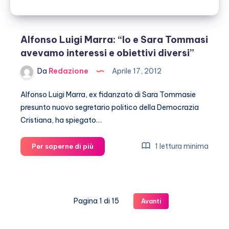
Alfonso Luigi Marra: “Io e Sara Tommasi
avevamo interessi e obiettivi diversi”
Da
Redazione
Aprile 17, 2012
Alfonso Luigi Marra, ex fidanzato di Sara Tommasie
presunto nuovo segretario politico della Democrazia
Cristiana, ha spiegato…
Alfonso
1 lettura minima
Per saperne di più
Luigi
Marra:
“Io
e
Pagina 1 di 15
Avanti
Sara
Tommasi
avevamo