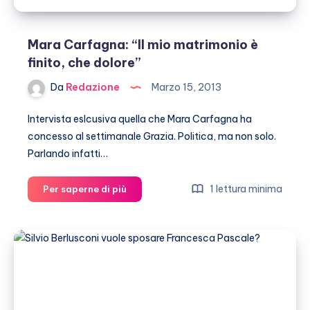
Mara Carfagna: “Il mio matrimonio è
finito, che dolore”
Da
Redazione
Marzo 15, 2013
Intervista eslcusiva quella che Mara Carfagna ha
concesso al settimanale Grazia. Politica, ma non solo.
Parlando infatti…
Mara
1 lettura minima
Per saperne di più
Carfagna:
“Il
mio
matrimonio
è
finito,
che