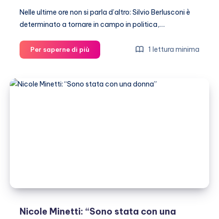
Nelle ultime ore non si parla d’altro: Silvio Berlusconi è
determinato a tornare in campo in politica,…
Francesca
1 lettura minima
Per saperne di più
Pascale
è
la
fidanzata
di
Silvio
Berlusconi
Nicole Minetti: “Sono stata con una