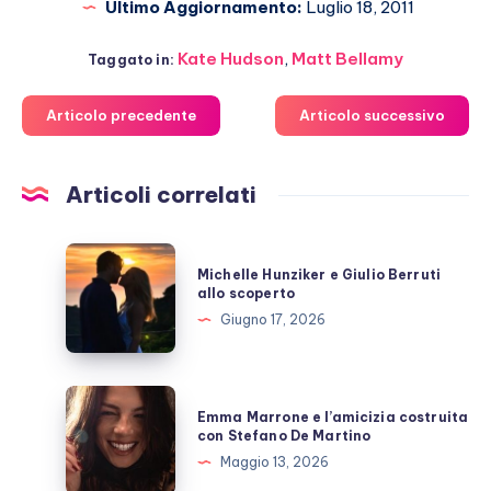
Ultimo Aggiornamento:
Luglio 18, 2011
Kate Hudson
,
Matt Bellamy
Taggato in:
Articolo precedente
Articolo successivo
Articoli correlati
Michelle
Michelle Hunziker e Giulio Berruti
Hunziker
allo scoperto
e
Giugno 17, 2026
Giulio
Berruti
allo
Emma
Emma Marrone e l’amicizia costruita
scoperto
Marrone
con Stefano De Martino
e
Maggio 13, 2026
l’amicizia