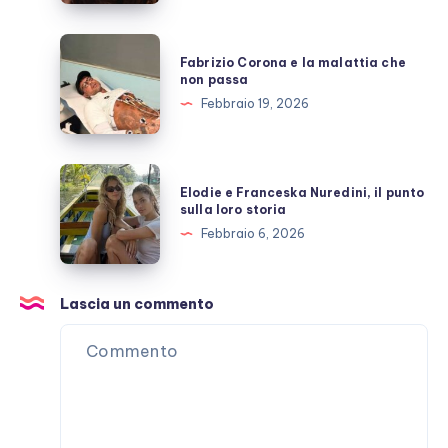
costruita
con
Fabrizio
Fabrizio Corona e la malattia che
Stefano
Corona
non passa
De
e
Febbraio 19, 2026
Martino
la
malattia
che
Elodie
Elodie e Franceska Nuredini, il punto
non
e
sulla loro storia
passa
Franceska
Febbraio 6, 2026
Nuredini,
il
punto
Lascia un commento
sulla
loro
storia