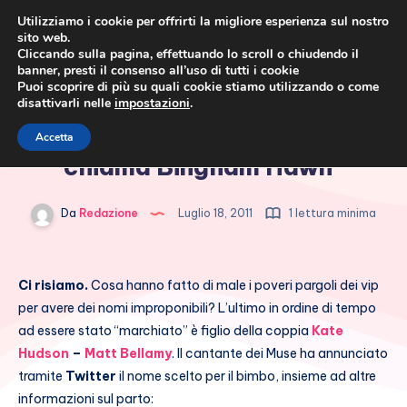
Utilizziamo i cookie per offrirti la migliore esperienza sul nostro
sito web.
Cliccando sulla pagina, effettuando lo scroll o chiudendo il
banner, presti il consenso all’uso di tutti i cookie
Puoi scoprire di più su quali cookie stiamo utilizzando o come
disattivarli nelle
impostazioni
.
Cronaca rosa, costume e
Matt Bellamy: “Mio figlio si
Accetta
società
chiama Bingham Hawn”
Da
Redazione
Luglio 18, 2011
1 lettura minima
Ci risiamo.
Cosa hanno fatto di male i poveri pargoli dei vip
per avere dei nomi improponibili? L’ultimo in ordine di tempo
ad essere stato “marchiato” è figlio della coppia
Kate
Hudson
–
Matt Bellamy
. Il cantante dei Muse ha annunciato
tramite
Twitter
il nome scelto per il bimbo, insieme ad altre
informazioni sul parto: