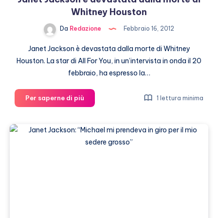
Whitney Houston
Da
Redazione
Febbraio 16, 2012
Janet Jackson è devastata dalla morte di Whitney
Houston. La star di All For You, in un’intervista in onda il 20
febbraio, ha espresso la…
Janet
Per saperne di più
1 lettura minima
Jackson
è
devastata
dalla
morte
di
Whitney
Houston