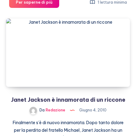
Janet
Per saperne di più
1 lettura minima
Jackson
presa
in
giro
dai
fratelli
per
il
suo
fisico
Janet Jackson è innamorata di un riccone
Da
Redazione
Giugno 4, 2010
Finalmente s’è di nuovo innamorata. Dopo tanto dolore
per la perdita del fratello Michael, Janet Jackson ha un