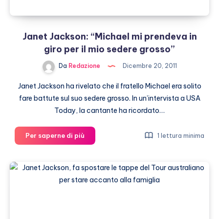
Janet Jackson: “Michael mi prendeva in
giro per il mio sedere grosso”
Da
Redazione
Dicembre 20, 2011
Janet Jackson ha rivelato che il fratello Michael era solito
fare battute sul suo sedere grosso. In un’intervista a USA
Today, la cantante ha ricordato…
Janet
Per saperne di più
1 lettura minima
Jackson:
“Michael
mi
prendeva
in
giro
per