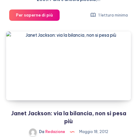
Janet
Per saperne di più
1 lettura minima
Jackson
vorrebbe
che
la
nipote
si
godesse
l’adolescenza
Janet Jackson: via la bilancia, non si pesa
più
Da
Redazione
Maggio 18, 2012