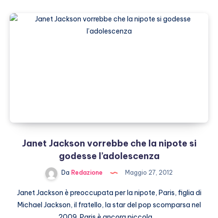
è
diventata
mamma
a
51
anni
Janet Jackson vorrebbe che la nipote si
godesse l’adolescenza
Da
Redazione
Maggio 27, 2012
Janet Jackson è preoccupata per la nipote, Paris, figlia di
Michael Jackson, il fratello, la star del pop scomparsa nel
2009. Paris è ancora piccola,…