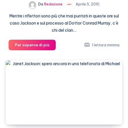
Da
Redazione
Aprile 5, 2010
Mentre i riflettori sono più che mai puntati in queste ore sul
caso Jackson e sul processo al Dottor Conrad Murray, c’è
chi del clan…
Janet
Per saperne di più
1 lettura minima
Jackson
parla
di
Michael
in
tv