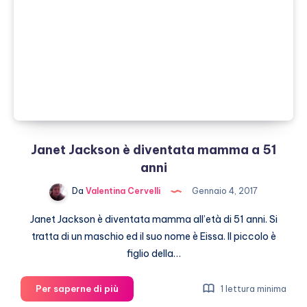
a
3!
Janet Jackson è diventata mamma a 51
anni
Da
Valentina Cervelli
Gennaio 4, 2017
Janet Jackson è diventata mamma all’età di 51 anni. Si
tratta di un maschio ed il suo nome è Eissa. Il piccolo è
figlio della…
Janet
Per saperne di più
1 lettura minima
Jackson