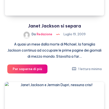
Janet Jackson si separa
Da
Redazione
Luglio 19, 2009
A quasi un mese dalla morte di Michael, la famiglia
Jackson continua ad occupare le prime pagine dei giornali
di mezzo mondo. Stavolta a far…
Janet
Per saperne di più
1 lettura minima
Jackson
si
separa