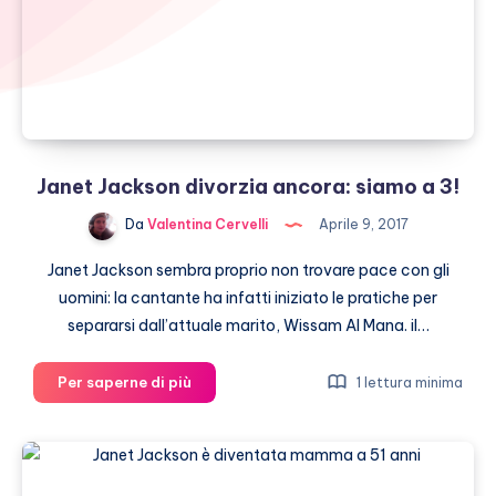
Janet Jackson divorzia ancora: siamo a 3!
Da
Valentina Cervelli
Aprile 9, 2017
Janet Jackson sembra proprio non trovare pace con gli
uomini: la cantante ha infatti iniziato le pratiche per
separarsi dall’attuale marito, Wissam Al Mana. il…
Janet
Per saperne di più
1 lettura minima
Jackson
divorzia
ancora:
siamo