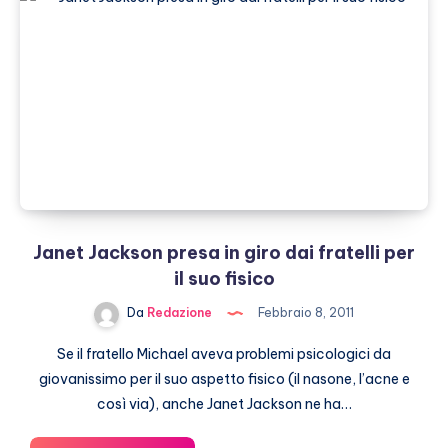
le
tappe
del
Tour
australiano
per
stare
accanto
alla
famiglia
Janet Jackson presa in giro dai fratelli per
il suo fisico
Da
Redazione
Febbraio 8, 2011
Se il fratello Michael aveva problemi psicologici da
giovanissimo per il suo aspetto fisico (il nasone, l’acne e
così via), anche Janet Jackson ne ha…