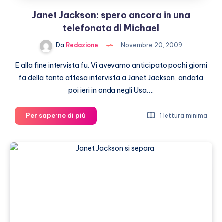
Janet Jackson: spero ancora in una
telefonata di Michael
Da
Redazione
Novembre 20, 2009
E alla fine intervista fu. Vi avevamo anticipato pochi giorni
fa della tanto attesa intervista a Janet Jackson, andata
poi ieri in onda negli Usa….
Janet
Per saperne di più
1 lettura minima
Jackson:
spero
ancora
in
una
telefonata
di
Michael