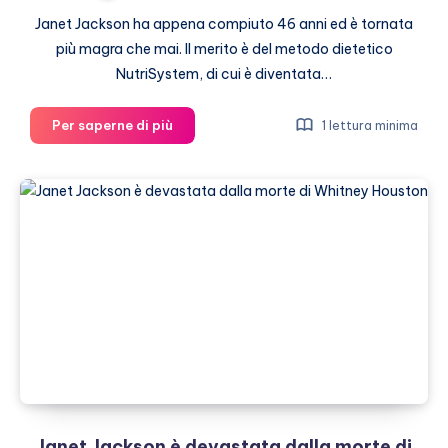
Janet Jackson ha appena compiuto 46 anni ed è tornata
più magra che mai. Il merito è del metodo dietetico
NutriSystem, di cui è diventata…
Janet
Per saperne di più
1 lettura minima
Jackson:
via
la
bilancia,
non
si
pesa
più
Janet Jackson è devastata dalla morte di