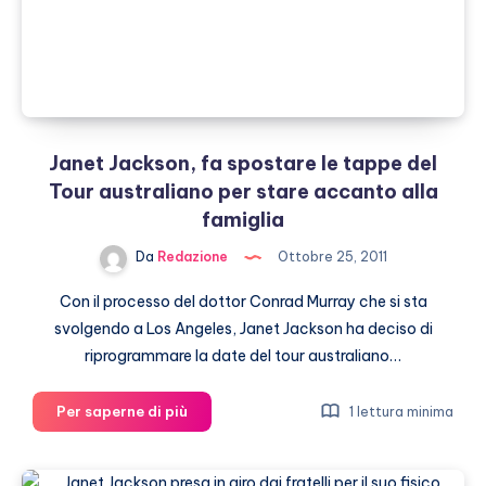
il
mio
sedere
grosso”
Janet Jackson, fa spostare le tappe del
Tour australiano per stare accanto alla
famiglia
Da
Redazione
Ottobre 25, 2011
Con il processo del dottor Conrad Murray che si sta
svolgendo a Los Angeles, Janet Jackson ha deciso di
riprogrammare la date del tour australiano…
Janet
Per saperne di più
1 lettura minima
Jackson,
fa
spostare