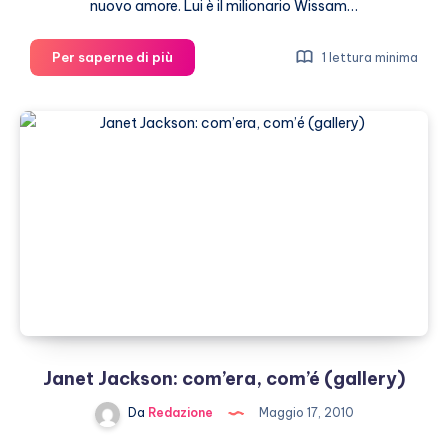
nuovo amore. Lui è il milionario Wissam…
Janet
Per saperne di più
1 lettura minima
Jackson
è
innamorata
di
un
riccone
Janet Jackson: com’era, com’é (gallery)
Da
Redazione
Maggio 17, 2010