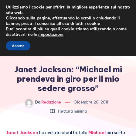
Utilizziamo i cookie per offrirti la migliore esperienza sul nostro
sito web.
Cliccando sulla pagina, effettuando lo scroll o chiudendo il
banner, presti il consenso all’uso di tutti i cookie
Puoi scoprire di più su quali cookie stiamo utilizzando o come
disattivarli nelle
impostazioni
.
Cronaca rosa, costume e
Accetta
società
Janet Jackson: “Michael mi
prendeva in giro per il mio
sedere grosso”
Da
Redazione
Dicembre 20, 2011
1 lettura minima
Janet Jackson
ha rivelato che il fratello
Michael
era solito