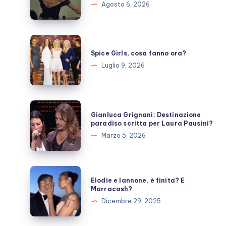
Agosto 6, 2026
prende
una
pausa,
Spice
fan
Girls,
Spice Girls, cosa fanno ora?
preoccupati
cosa
Luglio 9, 2026
fanno
ora?
Gianluca
Gianluca Grignani: Destinazione
Grignani:
paradiso scritta per Laura Pausini?
Destinazione
Marzo 5, 2026
paradiso
scritta
per
Elodie
Elodie e Iannone, è finita? E
Laura
e
Marracash?
Pausini?
Iannone,
Dicembre 29, 2025
è
finita?