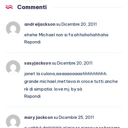
E
Commenti
Marracash?
andreijackson
su Dicembre 20, 2011
ehehe Michael non si fa ahhahahahhaha
Rispondi
sasyjackson
su Dicembre 20, 2011
janet la culona,aaaaaaaaaahhhhhhhhh.
grande michael,metteva in croce tutti,anche
rè di simpatia. love mj. by sà
Rispondi
mary jackson
su Dicembre 25, 2011
e vabbè daiiiiiiiiiiiiiii al mio re piaceva scherzare