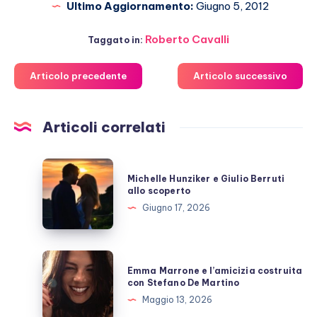
Ultimo Aggiornamento:
Giugno 5, 2012
Roberto Cavalli
Taggato in:
Articolo precedente
Articolo successivo
Articoli correlati
Michelle
Michelle Hunziker e Giulio Berruti
Hunziker
allo scoperto
e
Giugno 17, 2026
Giulio
Berruti
allo
Emma
Emma Marrone e l’amicizia costruita
scoperto
Marrone
con Stefano De Martino
e
Maggio 13, 2026
l’amicizia