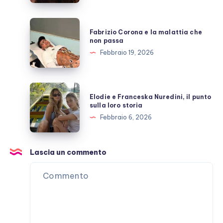
costruita
con
Fabrizio
Fabrizio Corona e la malattia che
Stefano
Corona
non passa
De
e
Febbraio 19, 2026
Martino
la
malattia
che
Elodie
Elodie e Franceska Nuredini, il punto
non
e
sulla loro storia
passa
Franceska
Febbraio 6, 2026
Nuredini,
il
punto
Lascia un commento
sulla
loro
storia