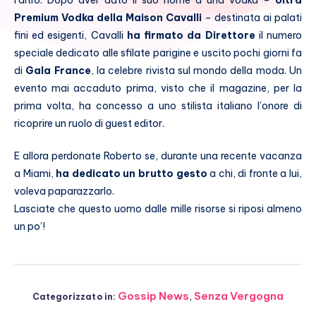
l’altro. Dopo aver dato il suo nome a una vodka –
Ultra
Premium Vodka della Maison Cavalli
– destinata ai palati
fini ed esigenti, Cavalli
ha firmato da Direttore
il numero
speciale dedicato alle sfilate parigine e uscito pochi giorni fa
di
Gala France
, la celebre rivista sul mondo della moda. Un
evento mai accaduto prima, visto che il magazine, per la
prima volta, ha concesso a uno stilista italiano l’onore di
ricoprire un ruolo di guest editor.
E allora perdonate Roberto se, durante una recente vacanza
a Miami,
ha dedicato un brutto gesto
a chi, di fronte a lui,
voleva paparazzarlo.
Lasciate che questo uomo dalle mille risorse si riposi almeno
un po’!
Gossip News
,
Senza Vergogna
Categorizzato in: