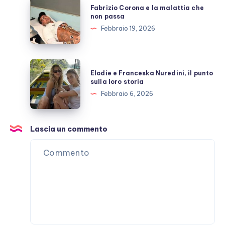
Fabrizio Corona e la malattia che
Stefano
Corona
non passa
De
e
Febbraio 19, 2026
Martino
la
malattia
che
Elodie
Elodie e Franceska Nuredini, il punto
non
e
sulla loro storia
passa
Franceska
Febbraio 6, 2026
Nuredini,
il
punto
Lascia un commento
sulla
loro
storia