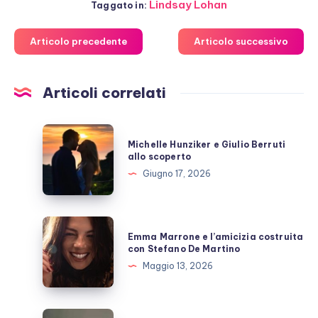
Lindsay Lohan
Taggato in:
Articolo precedente
Articolo successivo
Articoli correlati
Michelle
Michelle Hunziker e Giulio Berruti
Hunziker
allo scoperto
e
Giugno 17, 2026
Giulio
Berruti
allo
Emma
Emma Marrone e l’amicizia costruita
scoperto
Marrone
con Stefano De Martino
e
Maggio 13, 2026
l’amicizia
costruita
con
Fabrizio