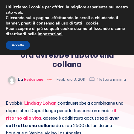
Utilizziamo i cookie per offrirti la migliore esperienza sul nostro
sito web.
Cliccando sulla pagina, effettuando lo scroll o chiudendo il
banner, presti il consenso all’uso di tutti i cookie
Puoi scoprire di più su quali cookie stiamo utilizzando o come
disattivarli nelle
impostazioni
.
Cronaca rosa, costume e
Lindsay Lohan combinaguai:
Accetta
società
ora avrebbe rubato una
collana
Da
Redazione
Febbraio 3, 2011
1 lettura minima
E vabbè,
Lindsay Lohan
continuerebbe a combinarne una
dopo l’altra. Dopo il lungo periodo trascorso in rehab e
il
ritorno alla vita
, adesso è addirittura accusata di
aver
sottratto una collana
da circa 2500 dollari da una
boutique di Venice, vicino Los Angeles.