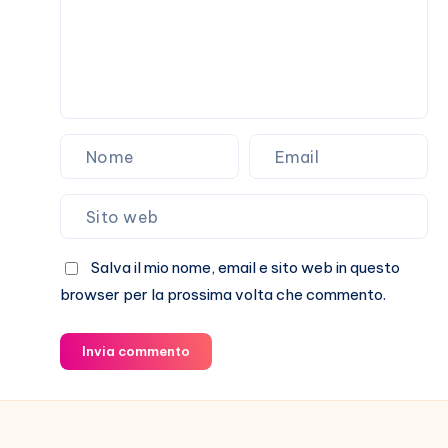
storia
Salva il mio nome, email e sito web in questo
browser per la prossima volta che commento.
Invia commento