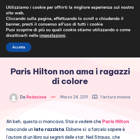
Utilizziamo i cookie per offrirti la migliore esperienza sul nostro
sito web.
Cliccando sulla pagina, effettuando lo scroll o chiudendo il
banner, presti il consenso all’uso di tutti i cookie
Puoi scoprire di più su quali cookie stiamo utilizzando o come
disattivarli nelle
impostazioni
.
Cronaca rosa, costume e
Accetta
società
Paris Hilton non ama i ragazzi
di colore
Da
Redazione
Marzo 24, 2011
1 lettura minima
Ah beh, questa ci mancava. Stai a vedere che
Paris Hilton
nasconde un
lato razzista
. Ebbene sì: a farcelo sapere è
l’autore di un libro sui segreti delle star, Neil Strauss, che