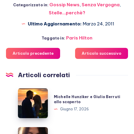
Gossip News
,
Senza Vergogna
,
Categorizzato in:
Stelle...perchè?
Ultimo Aggiornamento:
Marzo 24, 2011
Paris Hilton
Taggato in:
Articolo precedente
Articolo successivo
Articoli correlati
Michelle
Michelle Hunziker e Giulio Berruti
Hunziker
allo scoperto
e
Giugno 17, 2026
Giulio
Berruti
allo
Emma