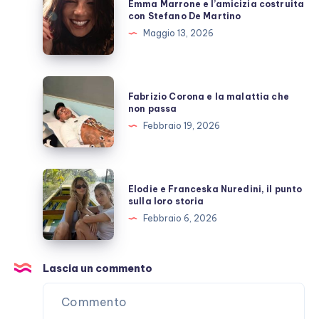
Emma Marrone e l’amicizia costruita
scoperto
Marrone
con Stefano De Martino
e
Maggio 13, 2026
l’amicizia
costruita
con
Fabrizio
Fabrizio Corona e la malattia che
Stefano
Corona
non passa
De
e
Febbraio 19, 2026
Martino
la
malattia
che
Elodie
Elodie e Franceska Nuredini, il punto
non
e
sulla loro storia
passa
Franceska
Febbraio 6, 2026
Nuredini,
il
punto
Lascia un commento
sulla
loro