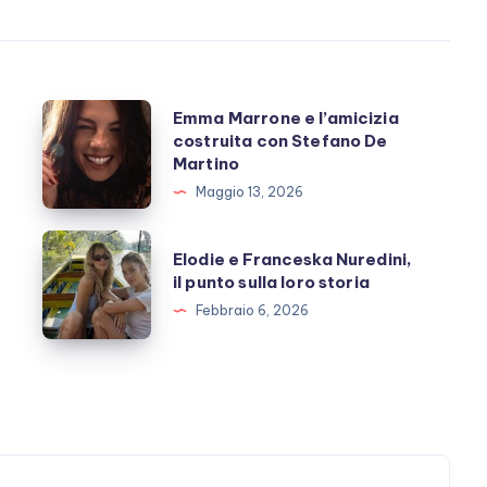
Emma
Emma Marrone e l’amicizia
costruita con Stefano De
Marrone
Martino
e
Maggio 13, 2026
l’amicizia
costruita
Elodie
Elodie e Franceska Nuredini,
con
e
il punto sulla loro storia
Stefano
Franceska
Febbraio 6, 2026
De
Nuredini,
Martino
il
punto
sulla
loro