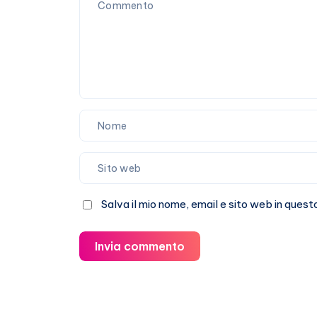
Salva il mio nome, email e sito web in que
Invia commento