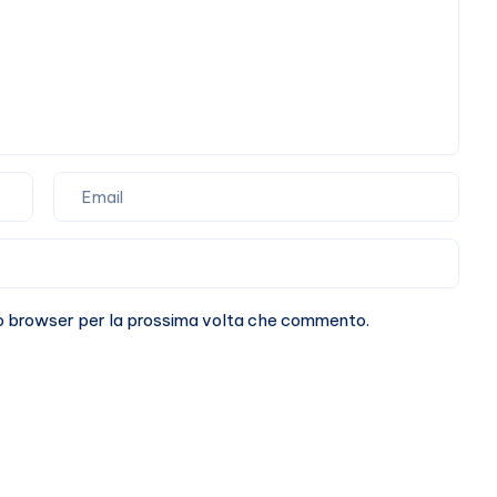
storia
sto browser per la prossima volta che commento.