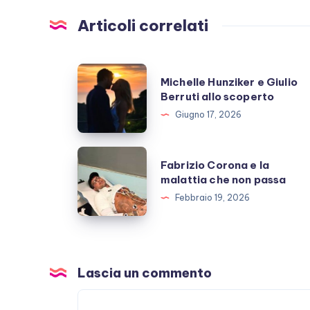
Articoli correlati
Michelle
Michelle Hunziker e Giulio
Hunziker
Berruti allo scoperto
e
Giugno 17, 2026
Giulio
Berruti
Fabrizio
Fabrizio Corona e la
allo
Corona
malattia che non passa
scoperto
e
Febbraio 19, 2026
la
malattia
che
non
Lascia un commento
passa