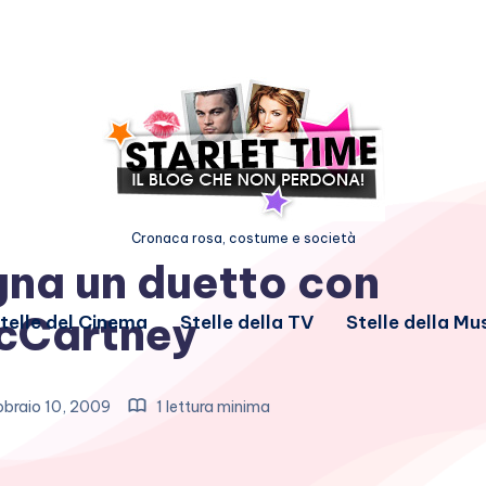
Cronaca rosa, costume e società
gna un duetto con
cCartney
telle del Cinema
Stelle della TV
Stelle della Mu
braio 10, 2009
1 lettura minima