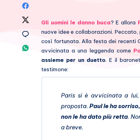
Condividi
su
Condividi
Gli uomini le danno buca
? E allora
Facebook
su
nuove idee e collaborazioni. Peccato,
Condividi
così fortunata. Alla festa dei recenti
Twitter
su
Condividi
avvicinata a una leggenda come
Pa
Email
su
assieme per un duetto
. E il baron
testimone:
Whatsapp
Paris si è avvicinata a lui
proposta.
Paul le ha sorriso
non le ha dato più retta
. No
a breve.