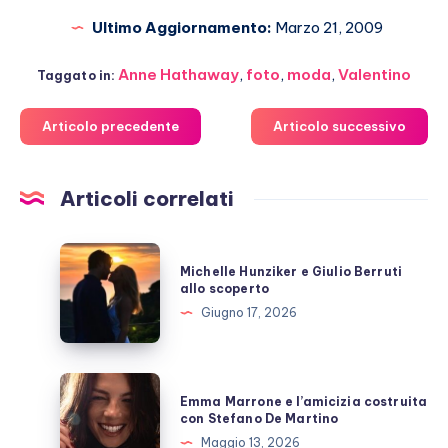
Ultimo Aggiornamento:
Marzo 21, 2009
Anne Hathaway
,
foto
,
moda
,
Valentino
Taggato in:
Articolo precedente
Articolo successivo
Articoli correlati
Michelle
Michelle Hunziker e Giulio Berruti
Hunziker
allo scoperto
e
Giugno 17, 2026
Giulio
Berruti
allo
Emma
Emma Marrone e l’amicizia costruita
scoperto
Marrone
con Stefano De Martino
e
Maggio 13, 2026