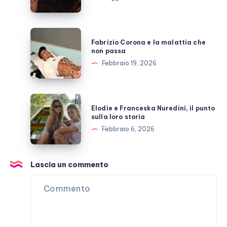
l’amicizia
costruita
con
Fabrizio
Fabrizio Corona e la malattia che
Stefano
Corona
non passa
De
e
Febbraio 19, 2026
Martino
la
malattia
che
Elodie
Elodie e Franceska Nuredini, il punto
non
e
sulla loro storia
passa
Franceska
Febbraio 6, 2026
Nuredini,
il
punto
Lascia un commento
sulla
loro
storia