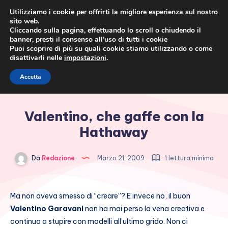
Utilizziamo i cookie per offrirti la migliore esperienza sul nostro
sito web.
Cliccando sulla pagina, effettuando lo scroll o chiudendo il
banner, presti il consenso all’uso di tutti i cookie
Puoi scoprire di più su quali cookie stiamo utilizzando o come
disattivarli nelle
impostazioni
.
Cronaca rosa, costume e
Accetta
società
Valentino, che gaffe con la
Hathaway
Da
Redazione
Marzo 21, 2009
1 lettura minima
Ma non aveva smesso di “creare”? E invece no, il buon
Valentino Garavani
non ha mai perso la vena creativa e
continua a stupire con modelli all’ultimo grido. Non ci