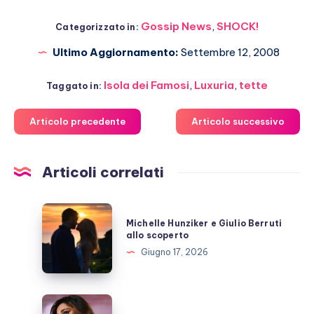
Gossip News
,
SHOCK!
Categorizzato in:
Ultimo Aggiornamento:
Settembre 12, 2008
Isola dei Famosi
,
Luxuria
,
tette
Taggato in:
Articolo precedente
Articolo successivo
Articoli correlati
Michelle
Michelle Hunziker e Giulio Berruti
Hunziker
allo scoperto
e
Giugno 17, 2026
Giulio
Berruti
allo
Belen,