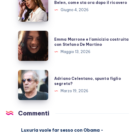
scoperto
come
Belen, come sta ora dopo il ricovero
sta
Giugno 4, 2026
ora
dopo
il
Emma
Emma Marrone e l’amicizia costruita
ricovero
Marrone
con Stefano De Martino
e
Maggio 13, 2026
l’amicizia
costruita
con
Adriano
Adriano Celentano, spunta figlio
Stefano
Celentano,
segreto?
De
spunta
Marzo 19, 2026
Martino
figlio
segreto?
Commenti
Luxuria vuole far sesso con Obama -