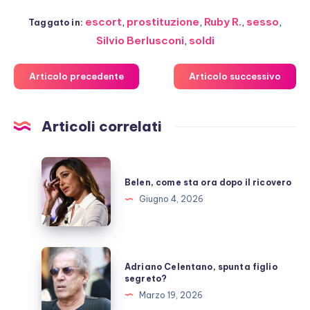
escort
,
prostituzione
,
Ruby R.
,
sesso
,
Taggato in:
Silvio Berlusconi
,
soldi
Articolo precedente
Articolo successivo
Articoli correlati
Belen,
come
Belen, come sta ora dopo il ricovero
sta
Giugno 4, 2026
ora
dopo
il
Adriano
Adriano Celentano, spunta figlio
ricovero
Celentano,
segreto?
spunta
Marzo 19, 2026
figlio