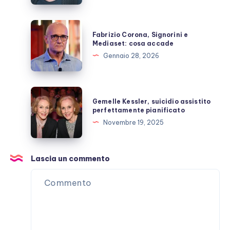
segreto?
Fabrizio
Fabrizio Corona, Signorini e
Corona,
Mediaset: cosa accade
Signorini
Gennaio 28, 2026
e
Mediaset:
cosa
Gemelle
Gemelle Kessler, suicidio assistito
accade
Kessler,
perfettamente pianificato
suicidio
Novembre 19, 2025
assistito
perfettamente
pianificato
Lascia un commento