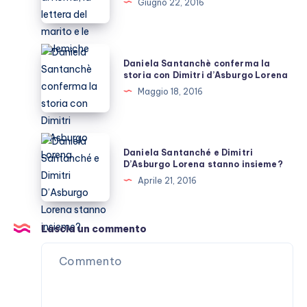
Giugno 22, 2016
di
Roma,
la
Daniela
Daniela Santanchè conferma la
lettera
Santanchè
storia con Dimitri d’Asburgo Lorena
del
conferma
Maggio 18, 2016
marito
la
e
storia
le
con
Daniela
polemiche
Daniela Santanché e Dimitri
Dimitri
Santanché
D’Asburgo Lorena stanno insieme?
d’Asburgo
e
Aprile 21, 2016
Lorena
Dimitri
D’Asburgo
Lorena
Lascia un commento
stanno
insieme?