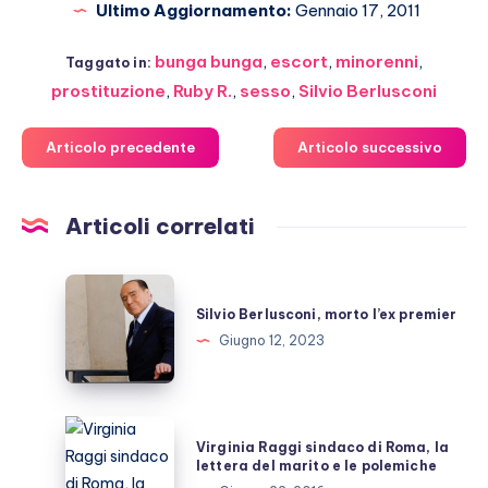
Ultimo Aggiornamento:
Gennaio 17, 2011
bunga bunga
,
escort
,
minorenni
,
Taggato in:
prostituzione
,
Ruby R.
,
sesso
,
Silvio Berlusconi
Articolo precedente
Articolo successivo
Articoli correlati
Silvio
Berlusconi,
Silvio Berlusconi, morto l’ex premier
morto
Giugno 12, 2023
l’ex
premier
Virginia
Virginia Raggi sindaco di Roma, la
Raggi
lettera del marito e le polemiche
sindaco