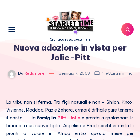
Cronaca rosa, costume e
Nuova adozione in vista per
società
Jolie-Pitt
Da
Redazione
Gennaio 7, 2009
1 lettura minima
La tribù non si ferma. Tra figli naturali e non – Shiloh, Knox,
Vivienne, Maddox, Pax e Zahara, ormai è difficile pure tenerne
il conto… – la
famiglia
Pitt
–
Jolie
è pronta a spalancare le
braccia a un nuovo figlio. Angelina e Brad sarebbero infatti
pronti a volare in Africa entro questo mese per