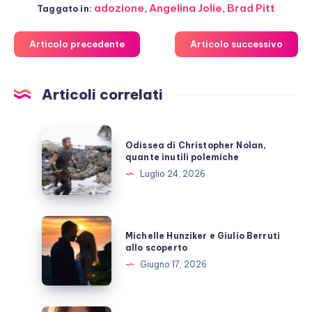
adozione
,
Angelina Jolie
,
Brad Pitt
Taggato in:
Articolo precedente
Articolo successivo
Articoli correlati
Odissea
Odissea di Christopher Nolan,
di
quante inutili polemiche
Christopher
Luglio 24, 2026
Nolan,
quante
inutili
Michelle
Michelle Hunziker e Giulio Berruti
polemiche
Hunziker
allo scoperto
e
Giugno 17, 2026
Giulio
Berruti
allo