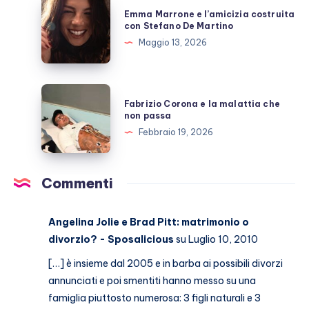
Emma
Emma Marrone e l’amicizia costruita
scoperto
Marrone
con Stefano De Martino
e
Maggio 13, 2026
l’amicizia
costruita
con
Fabrizio
Fabrizio Corona e la malattia che
Stefano
Corona
non passa
De
e
Febbraio 19, 2026
Martino
la
malattia
che
Commenti
non
passa
Angelina Jolie e Brad Pitt: matrimonio o
divorzio? - Sposalicious
su Luglio 10, 2010
[…] è insieme dal 2005 e in barba ai possibili divorzi
annunciati e poi smentiti hanno messo su una
famiglia piuttosto numerosa: 3 figli naturali e 3