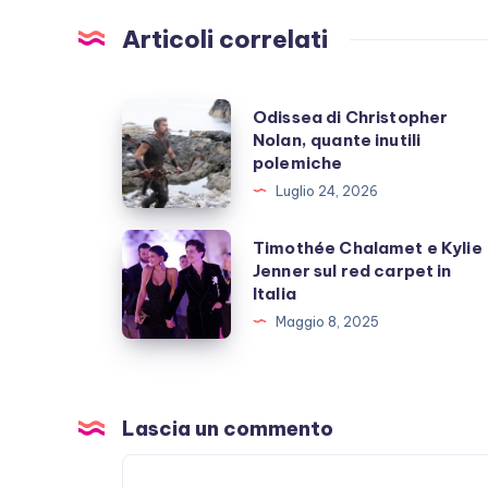
Articoli correlati
Odissea
Odissea di Christopher
Nolan, quante inutili
di
polemiche
Christopher
Luglio 24, 2026
Nolan,
quante
Timothée
Timothée Chalamet e Kylie
inutili
Jenner sul red carpet in
Chalamet
Italia
polemiche
e
Maggio 8, 2025
Kylie
Jenner
sul
red
Lascia un commento
carpet