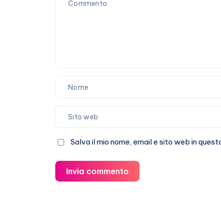
in
Italia
Salva il mio nome, email e sito web in que
Invia commento