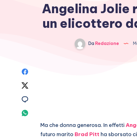
Angelina Jolie 
un elicottero da
Da
Redazione
Ma
Condividi
su
Condividi
Facebook
su
Condividi
Twitter
su
Condividi
Email
su
Ma che donna generosa. In effetti
Ange
futuro marito
Brad Pitt
ha sborsato cir