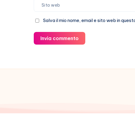
Salva il mio nome, email e sito web in que
Invia commento