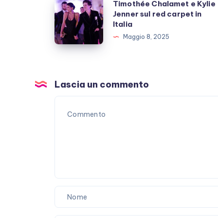
Timothée
Timothée Chalamet e Kylie
inutili
Jenner sul red carpet in
Chalamet
Italia
polemiche
e
Maggio 8, 2025
Kylie
Jenner
sul
red
Lascia un commento
carpet
in
Italia