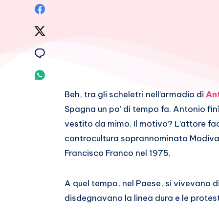
Condividi
su
Condividi
Facebook
su
Condividi
Twitter
su
Condividi
Email
su
Beh, tra gli scheletri nell’armadio di
An
Spagna un po’ di tempo fa. Antonio finì
Whatsapp
vestito da mimo. Il motivo? L’attore f
controcultura soprannominato Modiva 
Francisco Franco nel 1975.
A quel tempo, nel Paese, si vivevano di
disdegnavano la linea dura e le protest