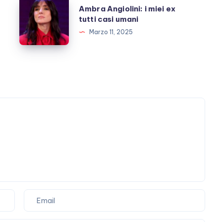
Ambra
Ambra Angiolini: i miei ex
momenti
Angiolini:
tutti casi umani
di
i
Marzo 11, 2025
“lucidità”
miei
ex
tutti
casi
umani