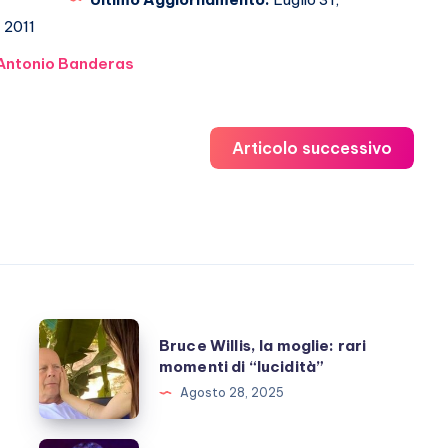
2011
Antonio Banderas
Articolo successivo
Bruce
Bruce Willis, la moglie: rari
Willis,
momenti di “lucidità”
la
Agosto 28, 2025
moglie:
rari