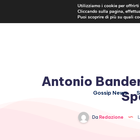
Utilizziamo i cookie per offrirt
Cliccando sulla pagina, effettua
Puoi scoprire di più su quali c
Antonio Bandera
Sp
Gossip News
S
Da
Redazione
L