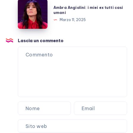
sul
Ambra
Ambra Angiolini: i miei ex tutti casi
red
Angiolini:
umani
carpet
i
Marzo 11, 2025
in
miei
Italia
ex
tutti
Lascia un commento
casi
umani