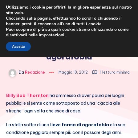
Utilizziamo i cookie per offrirti la migliore esperienza sul nostro
sito web.
Cliccando sulla pagina, effettuando lo scroll o chiudendo il
banner, presti il consenso all’uso di tutti i cookie
Puoi scoprire di più su quali cookie stiamo utilizzando o come
disattivarli nelle
impostazioni
.
Cronaca rosa, costume e
Billy Bob Thornton soffre di
Accetta
società
agorafobia
Da
Redazione
Maggio 18, 2012
1 lettura minima
Billy Bob Thornton
ha ammesso di aver paura dei luoghi
pubblici e si sente come sottoposto ad una “caccia alle
streghe” ogni volta che esce di casa.
La stella soffre di una
lieve forma di agorafobia
e la sua
condizione peggiora sempre più con il passare degli anni.