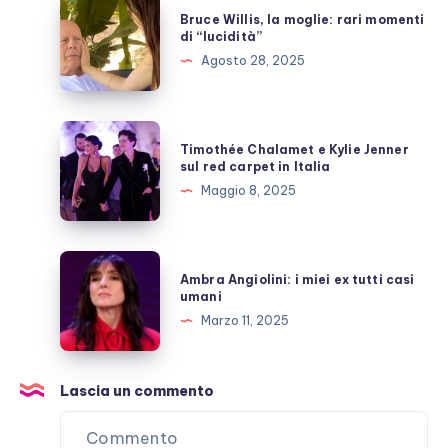
Bruce
Bruce Willis, la moglie: rari momenti
polemiche
Willis,
di “lucidità”
la
Agosto 28, 2025
moglie:
rari
momenti
Timothée
Timothée Chalamet e Kylie Jenner
di
Chalamet
sul red carpet in Italia
“lucidità”
e
Maggio 8, 2025
Kylie
Jenner
sul
Ambra
Ambra Angiolini: i miei ex tutti casi
red
Angiolini:
umani
carpet
i
Marzo 11, 2025
in
miei
Italia
ex
tutti
Lascia un commento
casi
umani