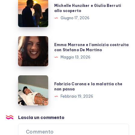
Michelle
Michelle Hunziker e Giulio Berruti
polemiche
Hunziker
allo scoperto
e
Giugno 17, 2026
Giulio
Berruti
allo
Emma
Emma Marrone e l’amicizia costruita
scoperto
Marrone
con Stefano De Martino
e
Maggio 13, 2026
l’amicizia
costruita
con
Fabrizio
Fabrizio Corona e la malattia che
Stefano
Corona
non passa
De
e
Febbraio 19, 2026
Martino
la
malattia
che
Lascia un commento
non
passa