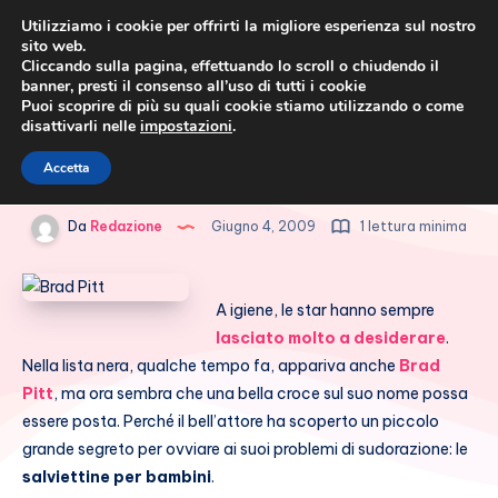
Utilizziamo i cookie per offrirti la migliore esperienza sul nostro
sito web.
Cliccando sulla pagina, effettuando lo scroll o chiudendo il
banner, presti il consenso all’uso di tutti i cookie
Puoi scoprire di più su quali cookie stiamo utilizzando o come
disattivarli nelle
impostazioni
.
Cronaca rosa, costume e
Brad Pitt non puzza (più)
Accetta
società
Da
Redazione
Giugno 4, 2009
1 lettura minima
A igiene, le star hanno sempre
lasciato molto a desiderare
.
Nella lista nera, qualche tempo fa, appariva anche
Brad
Pitt
, ma ora sembra che una bella croce sul suo nome possa
essere posta. Perché il bell’attore ha scoperto un piccolo
grande segreto per ovviare ai suoi problemi di sudorazione: le
salviettine per bambini
.