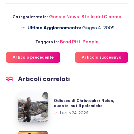
Gossip News
,
Stelle del Cinema
Categorizzato in:
Ultimo Aggiornamento:
Giugno 4, 2009
Brad Pitt
,
People
Taggato in:
Articolo precedente
Articolo successivo
Articoli correlati
Odissea
Odissea di Christopher Nolan,
di
quante inutili polemiche
Christopher
Luglio 24, 2026
Nolan,
quante
inutili