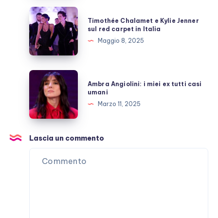
momenti
Timothée
Timothée Chalamet e Kylie Jenner
di
Chalamet
sul red carpet in Italia
“lucidità”
e
Maggio 8, 2025
Kylie
Jenner
sul
Ambra
Ambra Angiolini: i miei ex tutti casi
red
Angiolini:
umani
carpet
i
Marzo 11, 2025
in
miei
Italia
ex
tutti
Lascia un commento
casi
umani