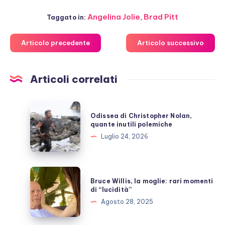
Angelina Jolie
,
Brad Pitt
Taggato in:
Articolo precedente
Articolo successivo
Articoli correlati
Odissea
Odissea di Christopher Nolan,
di
quante inutili polemiche
Christopher
Luglio 24, 2026
Nolan,
quante
inutili
Bruce
Bruce Willis, la moglie: rari momenti
polemiche
Willis,
di “lucidità”
la
Agosto 28, 2025
moglie:
rari