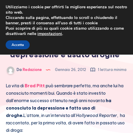
Utilizziamo i cookie per offrirti la migliore esperienza sul nostro
sito web.
Cliccando sulla pagina, effettuando lo scroll o chiudendo il
banner, presti il consenso all’uso di tutti i cookie
Puoi scoprire di più su quali cookie stiamo utilizzando o come
disattivarli nelle
impostazioni
.
Cronaca rosa, costume e
Brad Pitt: “Ho conosciuto la
Accetta
società
depressione e usato droghe”
Da
Redazione
Gennaio 26, 2012
1 lettura minima
La vita di
Brad Pitt
può sembrare perfetta, ma anche lui ha
conosciuto momenti bui. Quando è stato investito
dall’enorme successo ottenuto negli anni novanta
ha
conosciuto la depressione e fatto uso di
droghe.
L’attore, in un’intervista all’
Hollywood Reporter
, ha
raccontato, per la prima volta, di avere fatto in passato uso
di droga: