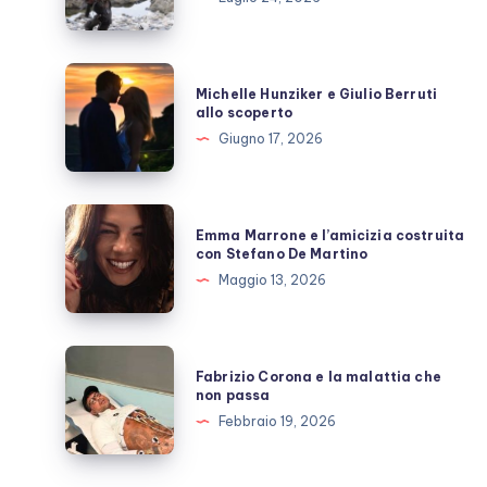
Nolan,
quante
inutili
Michelle
Michelle Hunziker e Giulio Berruti
polemiche
Hunziker
allo scoperto
e
Giugno 17, 2026
Giulio
Berruti
allo
Emma
Emma Marrone e l’amicizia costruita
scoperto
Marrone
con Stefano De Martino
e
Maggio 13, 2026
l’amicizia
costruita
con
Fabrizio
Fabrizio Corona e la malattia che
Stefano
Corona
non passa
De
e
Febbraio 19, 2026
Martino
la
malattia