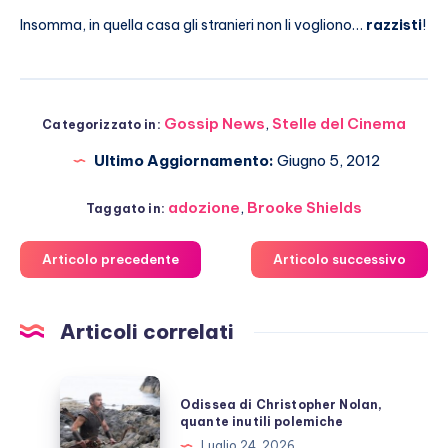
Insomma, in quella casa gli stranieri non li vogliono…
razzisti
!
Gossip News
,
Stelle del Cinema
Categorizzato in:
Ultimo Aggiornamento:
Giugno 5, 2012
adozione
,
Brooke Shields
Taggato in:
Articolo precedente
Articolo successivo
Articoli correlati
Odissea
Odissea di Christopher Nolan,
di
quante inutili polemiche
Christopher
Luglio 24, 2026