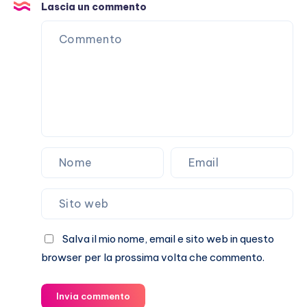
che
Lascia un commento
non
passa
Salva il mio nome, email e sito web in questo
browser per la prossima volta che commento.
Invia commento