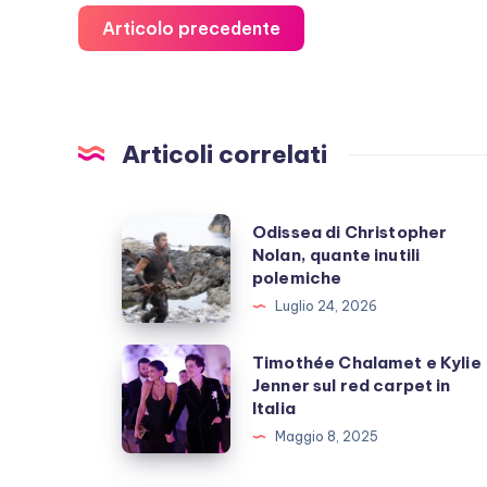
Articolo precedente
Articoli correlati
Odissea
Odissea di Christopher
Nolan, quante inutili
di
polemiche
Christopher
Luglio 24, 2026
Nolan,
quante
Timothée
Timothée Chalamet e Kylie
inutili
Jenner sul red carpet in
Chalamet
Italia
polemiche
e
Maggio 8, 2025
Kylie
Jenner