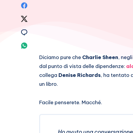
Condividi
su
Condividi
Facebook
su
Condividi
Twitter
su
Condividi
Email
su
Diciamo pure che
Charlie Sheen
, negl
dal punto di vista delle dipendenze:
al
Whatsapp
collega
Denise Richards
, ha tentato d
un libro.
Facile penserete. Macché.
Ho avuto una conversazione co