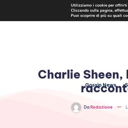
Utilizziamo i cookie per offrirt
Cliccando sulla pagina, effettua
Puoi scoprire di più su quali c
Charlie Sheen, 
racconta
Gossip News
S
Da
Redazione
L