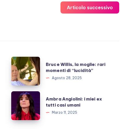
Articolo successivo
Bruce
Bruce Willis, la moglie: rari
Willis,
momenti di “lucidità”
la
Agosto 28, 2025
moglie:
rari
Ambra
Ambra Angiolini: i miei ex
momenti
Angiolini:
tutti casi umani
di
i
Marzo 11, 2025
“lucidità”
miei
ex