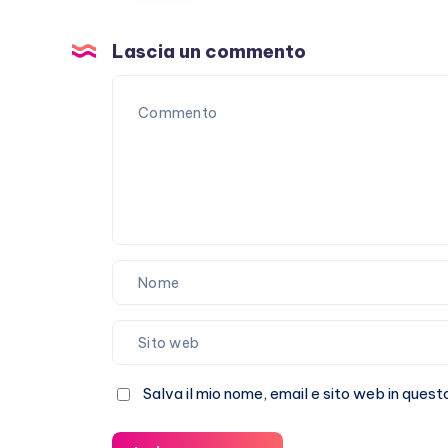
sul
red
Lascia un commento
carpet
in
Italia
Salva il mio nome, email e sito web in que