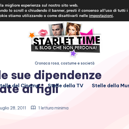
i la migliore esperienza sul nostro sito web.
ndo lo scroll o chiudendo il banner, presti il consenso all’uso di tutti i
ookie stiamo utilizzando o come disattivarli nelle
impostazioni
.
Cronaca rosa, costume e società
le sue dipendenze
te ai figli
telle del Cinema
Stelle della TV
Stelle della Mu
uglio 28, 2011
1 lettura minima