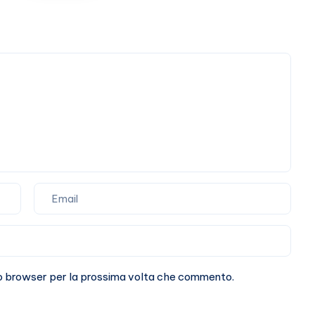
tutti
casi
umani
sto browser per la prossima volta che commento.