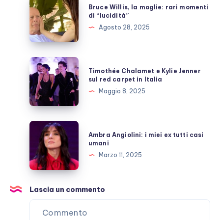
Bruce Willis, la moglie: rari momenti
polemiche
Willis,
di “lucidità”
la
Agosto 28, 2025
moglie:
rari
momenti
Timothée
Timothée Chalamet e Kylie Jenner
di
Chalamet
sul red carpet in Italia
“lucidità”
e
Maggio 8, 2025
Kylie
Jenner
sul
Ambra
Ambra Angiolini: i miei ex tutti casi
red
Angiolini:
umani
carpet
i
Marzo 11, 2025
in
miei
Italia
ex
tutti
Lascia un commento
casi
umani