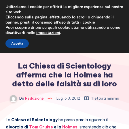
Utilizziamo i cookie per offrirti la migliore esperienza sul nostro
sito web.
Cliccando sulla pagina, effettuando lo scroll o chiudendo il
banner, presti il consenso all’uso di tutti i cookie
Puoi scoprire di più su quali cookie stiamo utilizzando o come
disattivarli nelle
impostazioni
.
Cronaca rosa, costume e
Accetta
società
La Chiesa di Scientology
afferma che la Holmes ha
detto delle falsità su di loro
Da
Redazione
Luglio 3, 2012
1 lettura minima
La
Chiesa di Scientology
ha preso parola riguardo il
divorzio di
Tom Cruise
e la
Holmes
, smentendo ciò che