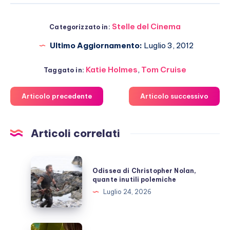
Stelle del Cinema
Categorizzato in:
Ultimo Aggiornamento:
Luglio 3, 2012
Katie Holmes
,
Tom Cruise
Taggato in:
Articolo precedente
Articolo successivo
Articoli correlati
Odissea
Odissea di Christopher Nolan,
di
quante inutili polemiche
Christopher
Luglio 24, 2026
Nolan,
quante
inutili
Bruce