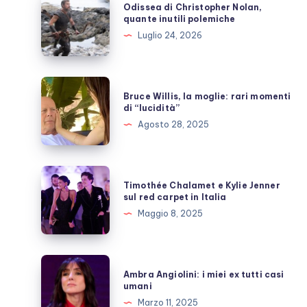
Odissea di Christopher Nolan,
di
quante inutili polemiche
Christopher
Luglio 24, 2026
Nolan,
quante
inutili
Bruce
Bruce Willis, la moglie: rari momenti
polemiche
Willis,
di “lucidità”
la
Agosto 28, 2025
moglie:
rari
momenti
Timothée
Timothée Chalamet e Kylie Jenner
di
Chalamet
sul red carpet in Italia
“lucidità”
e
Maggio 8, 2025
Kylie
Jenner
sul
Ambra
Ambra Angiolini: i miei ex tutti casi
red
Angiolini:
umani
carpet
i
Marzo 11, 2025