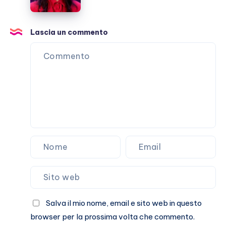
in
miei
Italia
ex
tutti
Lascia un commento
casi
umani
Salva il mio nome, email e sito web in questo
browser per la prossima volta che commento.