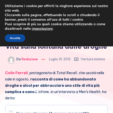
Utilizziamo i cookie per offrirti la migliore esperienza sul nostro
sito web.
Cliccando sulla pagina, effettuando lo scroll o chiudendo il
banner, presti il consenso all’uso di tutti i cookie
Puoi scoprire di più su quali cookie stiamo utilizzando o come
disattivarli nelle
impostazioni
.
Cronaca rosa, costume e
Colin Farrell racconta la sua
Accetta
società
vita sana lontana dalle droghe
Da
Redazione
Luglio 31, 2012
1 lettura minima
Colin Farrell
, protagonista di
Total Recall
, che uscirà nelle
sale in agosto,
racconta di come ha abbandonato
droghe e alcol per abbracciare uno stile di vita più
semplice e sano.
L’attore, in un’intervista a
Men’s Health
, ha
detto: