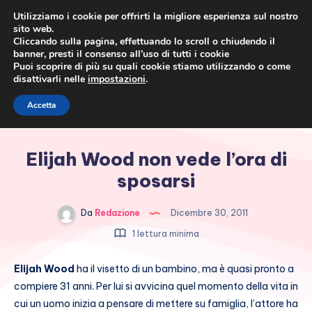
Utilizziamo i cookie per offrirti la migliore esperienza sul nostro
sito web.
Cliccando sulla pagina, effettuando lo scroll o chiudendo il
banner, presti il consenso all’uso di tutti i cookie
Puoi scoprire di più su quali cookie stiamo utilizzando o come
disattivarli nelle
impostazioni
.
Cronaca rosa, costume e
Accetta
società
Elijah Wood non vede l’ora di
sposarsi
Da
Redazione
Dicembre 30, 2011
1 lettura minima
Elijah Wood
ha il visetto di un bambino, ma è quasi pronto a
compiere 31 anni. Per lui si avvicina quel momento della vita in
cui un uomo inizia a pensare di mettere su famiglia, l’attore ha