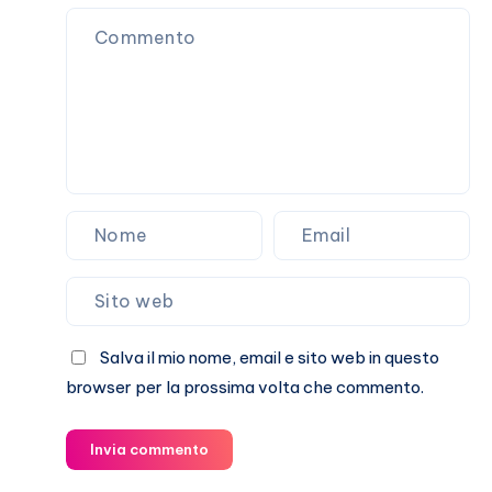
casi
umani
Salva il mio nome, email e sito web in questo
browser per la prossima volta che commento.
Invia commento