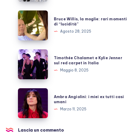
quante
inutili
Bruce
Bruce Willis, la moglie: rari momenti
polemiche
Willis,
di “lucidità”
la
Agosto 28, 2025
moglie:
rari
momenti
Timothée
Timothée Chalamet e Kylie Jenner
di
Chalamet
sul red carpet in Italia
“lucidità”
e
Maggio 8, 2025
Kylie
Jenner
sul
Ambra
Ambra Angiolini: i miei ex tutti casi
red
Angiolini:
umani
carpet
i
Marzo 11, 2025
in
miei
Italia
ex
tutti
Lascia un commento