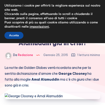
Utilizziamo i cookie per offrirti la migliore esperienza sul nostro
sito web.
Cliccando sulla pagina, effettuando lo scroll o chiudendo il
banner, presti il consenso all’uso di tutti i cookie
Puoi scoprire di più su quali cookie stiamo utilizzando o come
disattivarli nelle
impostazioni
.
Cronaca rosa, costume e
George Clooney e Amal
Accetta
società
Alamuddin già in crisi?
Da
Redazione
Gennaio 25, 2015
1 lettura minima
La notte dei Golden Globes verrà ricordata anche per la
sentita dichiarazione d’amore che
George Clooney
ha
fatto alla moglie
Amal Alamuddin
ma c’è chi giura che i due
sono già in crisi.