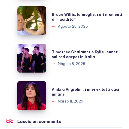
quante
inutili
Bruce
Bruce Willis, la moglie: rari momenti
polemiche
Willis,
di “lucidità”
la
Agosto 28, 2025
moglie:
rari
momenti
Timothée
Timothée Chalamet e Kylie Jenner
di
Chalamet
sul red carpet in Italia
“lucidità”
e
Maggio 8, 2025
Kylie
Jenner
sul
Ambra
Ambra Angiolini: i miei ex tutti casi
red
Angiolini:
umani
carpet
i
Marzo 11, 2025
in
miei
Italia
ex
tutti
Lascia un commento
casi