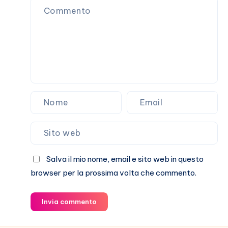
umani
Salva il mio nome, email e sito web in questo
browser per la prossima volta che commento.
Invia commento