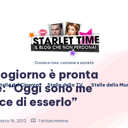
Cronaca rosa, costume e società
ogiorno è pronta
e: “Oggi sono me
telle del Cinema
Stelle della TV
Stelle della Mu
ce di esserlo”
arzo 16, 2012
1 lettura minima