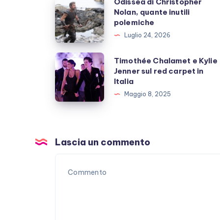
Odissea
Odissea di Christopher
Nolan, quante inutili
di
polemiche
Christopher
Luglio 24, 2026
Nolan,
quante
Timothée
Timothée Chalamet e Kylie
inutili
Jenner sul red carpet in
Chalamet
Italia
polemiche
e
Maggio 8, 2025
Kylie
Jenner
sul
red
Lascia un commento
carpet
in
Italia