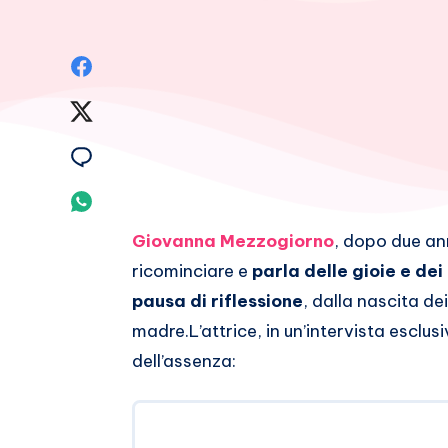
Condividi
su
Condividi
Facebook
su
Condividi
Twitter
su
Condividi
Email
su
Giovanna Mezzogiorno
, dopo due an
ricominciare e
parla delle gioie e de
Whatsapp
pausa di riflessione
, dalla nascita de
madre.
L’attrice, in un’intervista esclus
dell’assenza: