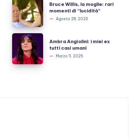
Bruce
Bruce Willis, la moglie: rari
Willis,
momenti di “lucidità”
la
Agosto 28, 2025
moglie:
rari
Ambra
Ambra Angiolini: i miei ex
momenti
Angiolini:
tutti casi umani
di
i
Marzo 11, 2025
“lucidità”
miei
ex
tutti
casi
umani