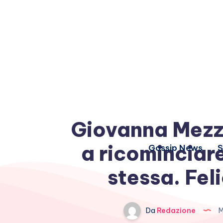
Giovanna Mezz
a ricominciar
Gossip News
S
stessa. Feli
Da
Redazione
M