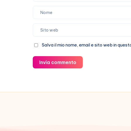
Salva il mio nome, email e sito web in que
Invia commento