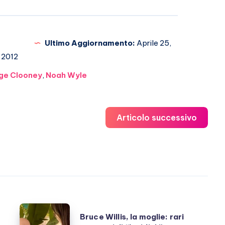
Ultimo Aggiornamento:
Aprile 25,
2012
ge Clooney
,
Noah Wyle
Articolo successivo
Bruce
Bruce Willis, la moglie: rari
Willis,