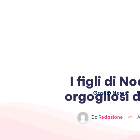
I figli di 
orgogliosi d
Gossip News
S
Da
Redazione
A