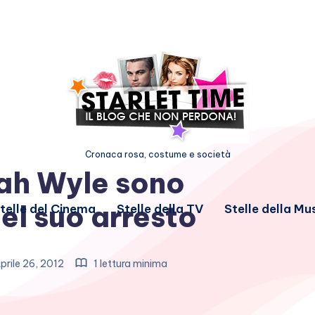
Cronaca rosa, costume e società
Noah Wyle sono
el suo arresto
telle del Cinema
Stelle della TV
Stelle della Mu
prile 26, 2012
1 lettura minima