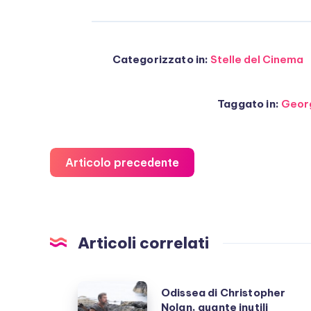
Categorizzato in:
Stelle del Cinema
Taggato in:
Geor
Articolo precedente
Articoli correlati
Odissea
Odissea di Christopher
Nolan, quante inutili
di