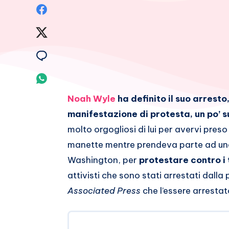
Condividi
su
Condividi
Facebook
su
Condividi
Twitter
su
Condividi
Email
su
Noah Wyle
ha definito il suo arrest
manifestazione di protesta, un po’ s
Whatsapp
molto orgogliosi di lui per avervi preso
manette mentre prendeva parte ad una 
Washington, per
protestare contro i 
attivisti che sono stati arrestati dalla
Associated Press
che l’essere arrestat