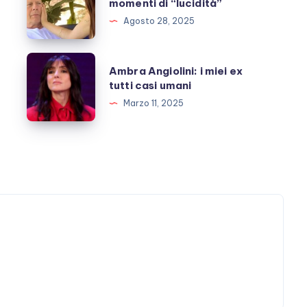
momenti di “lucidità”
la
Agosto 28, 2025
moglie:
rari
Ambra
Ambra Angiolini: i miei ex
momenti
Angiolini:
tutti casi umani
di
i
Marzo 11, 2025
“lucidità”
miei
ex
tutti
casi
umani