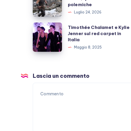
polemiche
Christopher
Luglio 24, 2026
Nolan,
quante
Timothée
Timothée Chalamet e Kylie
inutili
Jenner sul red carpet in
Chalamet
Italia
polemiche
e
Maggio 8, 2025
Kylie
Jenner
sul
red
Lascia un commento
carpet
in
Italia