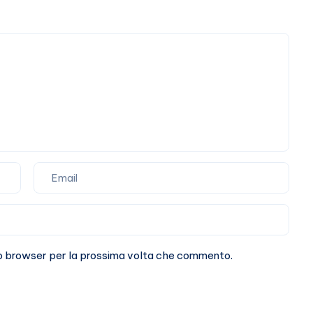
casi
umani
sto browser per la prossima volta che commento.