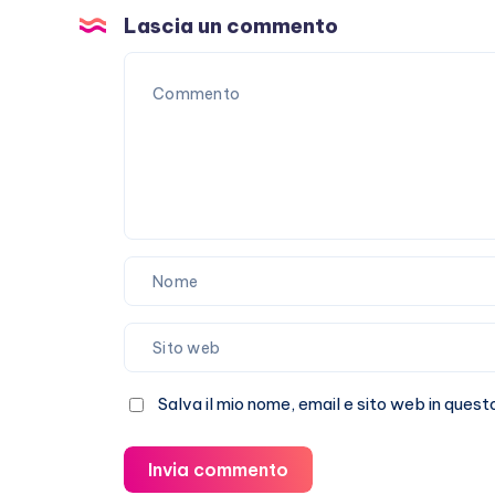
red
Lascia un commento
carpet
in
Italia
Salva il mio nome, email e sito web in que
Invia commento