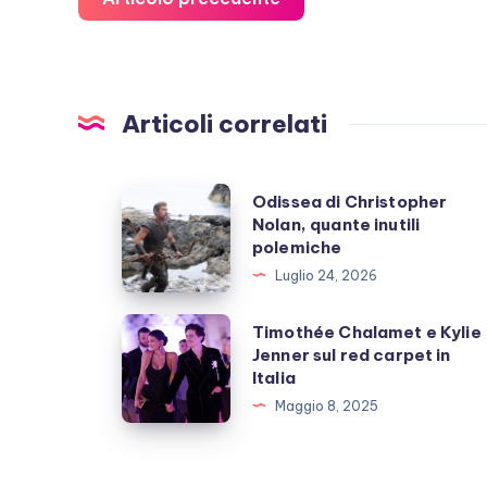
Articoli correlati
Odissea
Odissea di Christopher
Nolan, quante inutili
di
polemiche
Christopher
Luglio 24, 2026
Nolan,
quante
Timothée
Timothée Chalamet e Kylie
inutili
Jenner sul red carpet in
Chalamet
Italia
polemiche
e
Maggio 8, 2025
Kylie
Jenner
sul