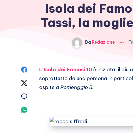
Isola dei Famos
Tassi, la moglie
Da
Redazione
Fe
Condividi
L’Isola dei Famosi 10
è iniziata, il pi
soprattutto da una persona in partico
su
Condividi
ospite a
Pomeriggio 5.
Facebook
su
Condividi
Twitter
su
Condividi
Email
su