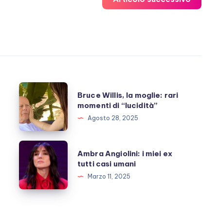
Bruce
Bruce Willis, la moglie: rari
Willis,
momenti di “lucidità”
la
Agosto 28, 2025
moglie:
rari
Ambra
Ambra Angiolini: i miei ex
momenti
Angiolini:
tutti casi umani
di
i
Marzo 11, 2025
“lucidità”
miei
ex
tutti