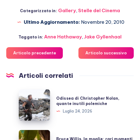
Gallery
,
Stelle del Cinema
Categorizzato in:
Ultimo Aggiornamento:
Novembre 20, 2010
Anne Hathaway
,
Jake Gyllenhaal
Taggato in:
Articolo precedente
Articolo successivo
Articoli correlati
Odissea
Odissea di Christopher Nolan,
di
quante inutili polemiche
Christopher
Luglio 24, 2026
Nolan,
quante
inutili
Bruce
Bruce Willis, la moglie: rari momenti
polemiche