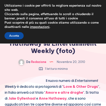
Utilizziamo i cookie per offrirti la migliore esperienza sul nostro
sito web.
Cliccando sulla pagina, effettuando lo scroll o chiudendo il
banner, presti il consenso all’uso di tutti i cookie
Puoi scoprire di più su quali cookie stiamo utilizzando o come
disattivarli nelle
impostazioni
.
Cronaca rosa, costume e
Jake Gyllenhaal e Anne
Accetta
società
Hathaway su Entertainment
Weekly (foto)
Da
Redazione
Novembre 20, 2010
1 lettura minima
Il nuovo numero di
Entertainment
Weekly
è dedicato ai protagonisti di “
Love & Other Drugs
“,
in Italia arriverà col titolo “
Amore e altre droghe
“. Si tratta
di
Jake Gyllenhaal
e
Anne Hathaway
, che si sono
aggiudicati ben tre copertine diverse ed appaiono così come