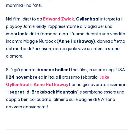
mamma li ha fatti.
Nel film, diretto da
Edward Zwick
,
Gyllenhaal
interpreta il
playboy Jamie Reidy, rappresentante di viagra per una
importante ditta farmaceutica. L’uomo durante una vendita
incontra Maggie Murdock (
Anne Hathaway
), donna affetta
dal morbo di Parkinson, con la quale vive un’intensa storia
d’amore.
Si è già parlato di
scene bollenti
nel film, in uscita negli USA
il
24 novembre
ed in Italia il prossimo febbraio.
Jake
Gyllenhaal
e
Anne Hathaway
hanno già lavorato insieme in
“
I segreti di Brokeback Mountain
” e sembrano essere una
coppia ben collaudata, almeno sulle pagine di
EW
sono
davvero convincenti!