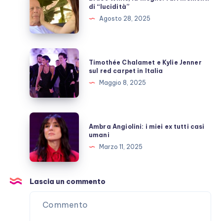
Willis,
di “lucidità”
la
Agosto 28, 2025
moglie:
rari
momenti
Timothée
Timothée Chalamet e Kylie Jenner
di
Chalamet
sul red carpet in Italia
“lucidità”
e
Maggio 8, 2025
Kylie
Jenner
sul
Ambra
Ambra Angiolini: i miei ex tutti casi
red
Angiolini:
umani
carpet
i
Marzo 11, 2025
in
miei
Italia
ex
tutti
Lascia un commento
casi
umani