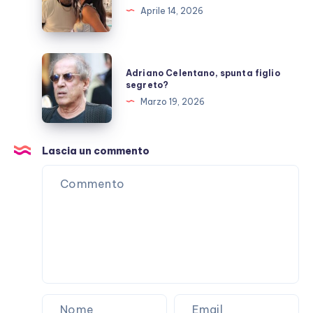
Lellis
Aprile 14, 2026
e
Tony
Effe
Adriano
Adriano Celentano, spunta figlio
si
Celentano,
segreto?
sposano?
spunta
Marzo 19, 2026
figlio
segreto?
Lascia un commento