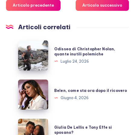
Articolo precedente
Articolo successivo
Articoli correlati
Odissea
Odissea di Christopher Nolan,
di
quante inutili polemiche
Christopher
Luglio 24, 2026
Nolan,
quante
inutili
Belen,
polemiche
come
Belen, come sta ora dopo il ricovero
sta
Giugno 4, 2026
ora
dopo
il
Giulia
Giulia De Lellis e Tony Effe si
ricovero
De
sposano?