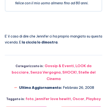
felice con il mio uomo almeno fino ad 80 anni.
E’ il caso di dire che Jennifer ci ha proprio mangiato su questa
vicenda. E
la ciccia lo dimostra
.
Gossip & Eventi
,
LOOK da
Categorizzato in:
bocciare
,
Senza Vergogna
,
SHOCK!
,
Stelle del
Cinema
Ultimo Aggiornamento:
Febbraio 26, 2008
foto
,
jennifer love hewitt
,
Oscar
,
Playboy
Taggato in: