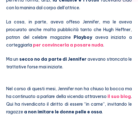
perfetta forma, anzi,
la cellulite e i rotoli
facevano ciao
con la manina dal corpo dell’attrice.
La cosa, in parte, aveva offeso Jennifer, ma le aveva
procurato anche molta pubblicità tanto che Hugh Heffner,
patron del celebre magazine
Playboy
aveva iniziato a
corteggiarla
per
convincerla a posare nuda
.
Ma un
secco no da parte di Jennifer
avevano stroncato le
trattative forse mai iniziate.
Nel corso di questi mesi, Jennifer non ha chiuso la bocca ma
ha continuato a parlare della vicenda attraverso
il suo blog
.
Qui ha rivendicato il diritto di essere “in carne”, invitando le
ragazze
a non imitare le donne pelle e ossa
.