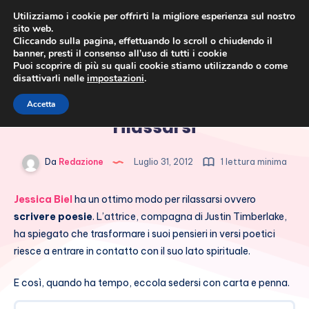
Utilizziamo i cookie per offrirti la migliore esperienza sul nostro
sito web.
Cliccando sulla pagina, effettuando lo scroll o chiudendo il
banner, presti il consenso all’uso di tutti i cookie
Puoi scoprire di più su quali cookie stiamo utilizzando o come
disattivarli nelle
impostazioni
.
Cronaca rosa, costume e
Jessica Biel scrive poesie per
Accetta
società
rilassarsi
Da
Redazione
Luglio 31, 2012
1 lettura minima
Jessica Biel
ha un ottimo modo per rilassarsi ovvero
scrivere poesie
. L’attrice, compagna di Justin Timberlake,
ha spiegato che trasformare i suoi pensieri in versi poetici
riesce a entrare in contatto con il suo lato spirituale.
E così, quando ha tempo, eccola sedersi con carta e penna.