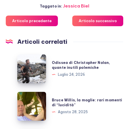
Jessica Biel
Taggato in:
Articolo precedente
Articolo successivo
Articoli correlati
Odissea
Odissea di Christopher Nolan,
di
quante inutili polemiche
Christopher
Luglio 24, 2026
Nolan,
quante
inutili
Bruce
Bruce Willis, la moglie: rari momenti
polemiche
Willis,
di “lucidità”
la
Agosto 28, 2025
moglie:
rari