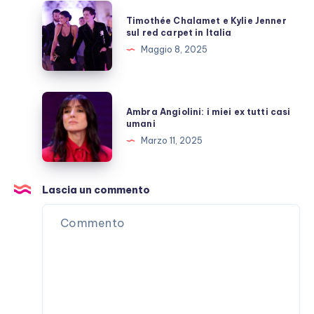
momenti
Timothée
Timothée Chalamet e Kylie Jenner
di
Chalamet
sul red carpet in Italia
“lucidità”
e
Maggio 8, 2025
Kylie
Jenner
sul
Ambra
Ambra Angiolini: i miei ex tutti casi
red
Angiolini:
umani
carpet
i
Marzo 11, 2025
in
miei
Italia
ex
tutti
Lascia un commento
casi
umani