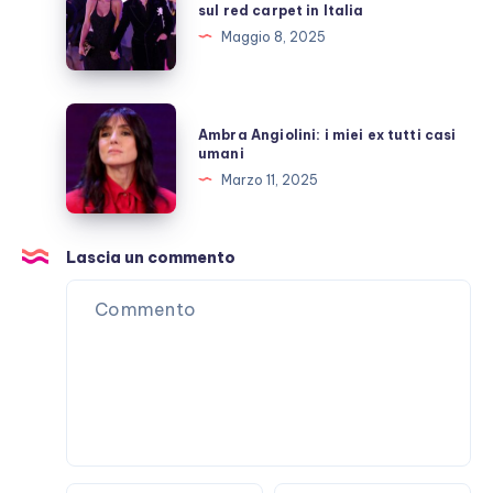
sul red carpet in Italia
“lucidità”
e
Maggio 8, 2025
Kylie
Jenner
sul
Ambra
Ambra Angiolini: i miei ex tutti casi
red
Angiolini:
umani
carpet
i
Marzo 11, 2025
in
miei
Italia
ex
tutti
Lascia un commento
casi
umani