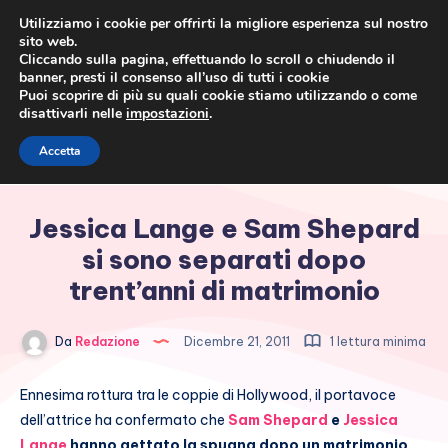
Utilizziamo i cookie per offrirti la migliore esperienza sul nostro
sito web.
Cliccando sulla pagina, effettuando lo scroll o chiudendo il
banner, presti il consenso all’uso di tutti i cookie
Puoi scoprire di più su quali cookie stiamo utilizzando o come
disattivarli nelle
impostazioni
.
Cronaca rosa, costume e
Accetta
società
Jessica Lange e Sam Shepard
si sono separati dopo
trent’anni di matrimonio
Da
Redazione
Dicembre 21, 2011
1 lettura minima
Ennesima rottura tra le coppie di Hollywood, il portavoce
dell’attrice ha confermato che
Sam Shepard
e
Jessica
Lange
hanno gettato la spugna dopo un matrimonio