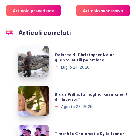
Articolo precedente
Articolo successivo
Articoli correlati
Odissea
Odissea di Christopher Nolan,
di
quante inutili polemiche
Christopher
Luglio 24, 2026
Nolan,
quante
inutili
Bruce
Bruce Willis, la moglie: rari momenti
polemiche
Willis,
di “lucidità”
la
Agosto 28, 2025
moglie:
rari
momenti
Timothée
Timothée Chalamet e Kylie Jenner
di
Chalamet