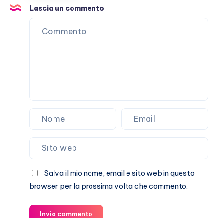
tutti
Lascia un commento
casi
umani
Salva il mio nome, email e sito web in questo
browser per la prossima volta che commento.
Invia commento