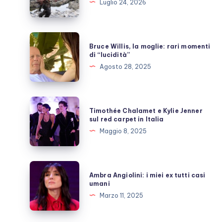
Luglio 24, 2026
Nolan,
quante
inutili
Bruce
Bruce Willis, la moglie: rari momenti
polemiche
Willis,
di “lucidità”
la
Agosto 28, 2025
moglie:
rari
momenti
Timothée
Timothée Chalamet e Kylie Jenner
di
Chalamet
sul red carpet in Italia
“lucidità”
e
Maggio 8, 2025
Kylie
Jenner
sul
Ambra
Ambra Angiolini: i miei ex tutti casi
red
Angiolini:
umani
carpet
i
Marzo 11, 2025
in
miei
Italia
ex