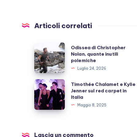
Articoli correlati
Odissea
Odissea di Christopher
Nolan, quante inutili
di
polemiche
Christopher
Luglio 24, 2026
Nolan,
quante
Timothée
Timothée Chalamet e Kylie
inutili
Jenner sul red carpet in
Chalamet
Italia
polemiche
e
Maggio 8, 2025
Kylie
Jenner
sul
red
Lascia un commento