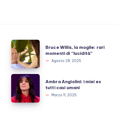
Bruce
Bruce Willis, la moglie: rari
Willis,
momenti di “lucidità”
la
Agosto 28, 2025
moglie:
rari
Ambra
Ambra Angiolini: i miei ex
momenti
Angiolini:
tutti casi umani
di
i
Marzo 11, 2025
“lucidità”
miei
ex
tutti
casi