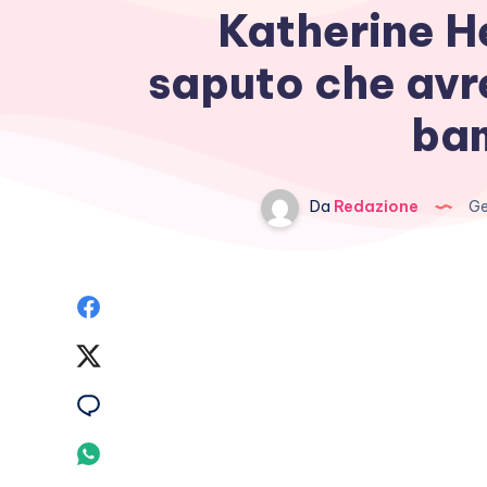
Katherine H
saputo che avr
ba
Da
Redazione
Ge
Condividi
su
Condividi
Facebook
su
Condividi
Twitter
su
Condividi