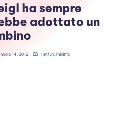
eigl ha sempre
ebbe adottato un
mbino
nnaio 14, 2012
1 lettura minima