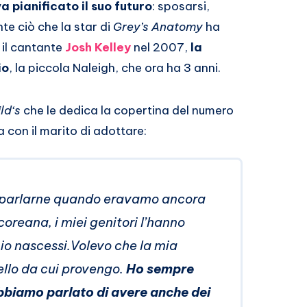
a pianificato il suo futuro
: sposarsi,
te ciò che la star di
Grey’s Anatomy
ha
 il cantante
Josh Kelley
nel 2007,
la
io
, la piccola Naleigh, che ora ha 3 anni.
ld‘s
che le dedica la copertina del numero
a con il marito di adottare:
 a parlarne quando eravamo ancora
coreana, i miei genitori l’hanno
io nascessi.Volevo che la mia
ello da cui provengo.
Ho sempre
bbiamo parlato di avere anche dei