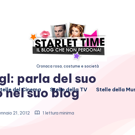
Cronaca rosa, costume e società
l: parla del suo
 nel suo blog
telle del Cinema
Stelle della TV
Stelle della Mu
nnaio 21, 2012
1 lettura minima