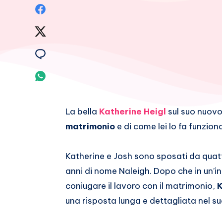
Condividi
su
Condividi
Facebook
su
Condividi
Twitter
su
Condividi
Email
su
La bella
Katherine Heigl
sul suo nuovo
Whatsapp
matrimonio
e di come lei lo fa funzion
Katherine e Josh sono sposati da quattr
anni di nome Naleigh. Dopo che in un’in
coniugare il lavoro con il matrimonio,
K
una risposta lunga e dettagliata nel su