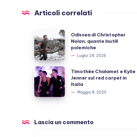
Articoli correlati
Odissea
Odissea di Christopher
Nolan, quante inutili
di
polemiche
Christopher
Luglio 24, 2026
Nolan,
quante
Timothée
Timothée Chalamet e Kylie
inutili
Jenner sul red carpet in
Chalamet
Italia
polemiche
e
Maggio 8, 2025
Kylie
Jenner
sul
red
Lascia un commento
carpet