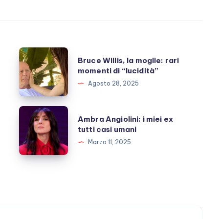
Bruce
Bruce Willis, la moglie: rari
Willis,
momenti di “lucidità”
la
Agosto 28, 2025
moglie:
rari
Ambra
Ambra Angiolini: i miei ex
momenti
Angiolini:
tutti casi umani
di
i
Marzo 11, 2025
“lucidità”
miei
ex
tutti
casi
umani