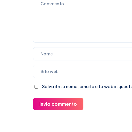
in
Italia
Salva il mio nome, email e sito web in que
Invia commento