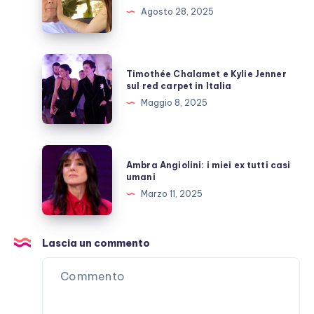
la
Agosto 28, 2025
moglie:
rari
momenti
Timothée
Timothée Chalamet e Kylie Jenner
di
Chalamet
sul red carpet in Italia
“lucidità”
e
Maggio 8, 2025
Kylie
Jenner
sul
Ambra
Ambra Angiolini: i miei ex tutti casi
red
Angiolini:
umani
carpet
i
Marzo 11, 2025
in
miei
Italia
ex
tutti
Lascia un commento
casi
umani