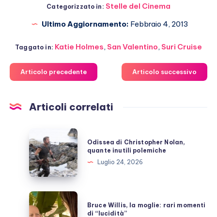
Stelle del Cinema
Categorizzato in:
Ultimo Aggiornamento:
Febbraio 4, 2013
Katie Holmes
,
San Valentino
,
Suri Cruise
Taggato in:
Articolo precedente
Articolo successivo
Articoli correlati
Odissea
Odissea di Christopher Nolan,
di
quante inutili polemiche
Christopher
Luglio 24, 2026
Nolan,
quante
inutili
Bruce
Bruce Willis, la moglie: rari momenti
polemiche
Willis,
di “lucidità”