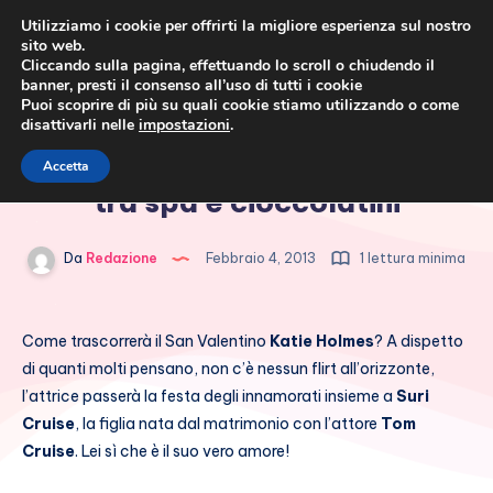
Utilizziamo i cookie per offrirti la migliore esperienza sul nostro
sito web.
Cliccando sulla pagina, effettuando lo scroll o chiudendo il
banner, presti il consenso all’uso di tutti i cookie
Puoi scoprire di più su quali cookie stiamo utilizzando o come
disattivarli nelle
impostazioni
.
Cronaca rosa, costume e
Katie Holmes: San Valentino
Accetta
società
tra spa e cioccolatini
Da
Redazione
Febbraio 4, 2013
1 lettura minima
Come trascorrerà il San Valentino
Katie Holmes
? A dispetto
di quanti molti pensano, non c’è nessun flirt all’orizzonte,
l’attrice passerà la festa degli innamorati insieme a
Suri
Cruise
, la figlia nata dal matrimonio con l’attore
Tom
Cruise
. Lei sì che è il suo vero amore!