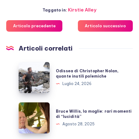
Kirstie Alley
Taggato in:
Articolo precedente
Articolo successivo
Articoli correlati
Odissea
Odissea di Christopher Nolan,
di
quante inutili polemiche
Christopher
Luglio 24, 2026
Nolan,
quante
inutili
Bruce
Bruce Willis, la moglie: rari momenti
polemiche
Willis,
di “lucidità”
la
Agosto 28, 2025
moglie:
rari