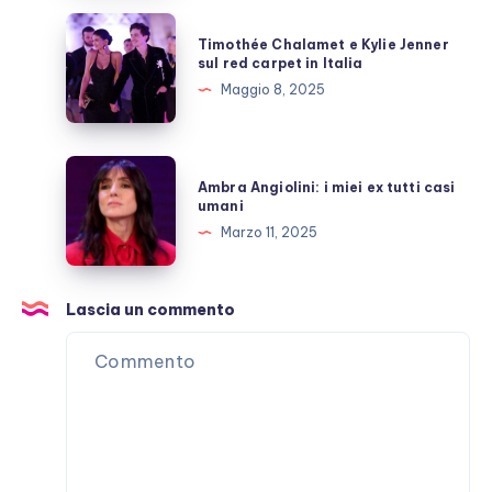
momenti
Timothée
Timothée Chalamet e Kylie Jenner
di
Chalamet
sul red carpet in Italia
“lucidità”
e
Maggio 8, 2025
Kylie
Jenner
sul
Ambra
Ambra Angiolini: i miei ex tutti casi
red
Angiolini:
umani
carpet
i
Marzo 11, 2025
in
miei
Italia
ex
tutti
Lascia un commento
casi
umani