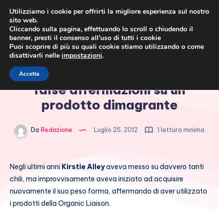
Utilizziamo i cookie per offrirti la migliore esperienza sul nostro
sito web.
Cliccando sulla pagina, effettuando lo scroll o chiudendo il
banner, presti il consenso all’uso di tutti i cookie
Puoi scoprire di più su quali cookie stiamo utilizzando o come
disattivarli nelle
impostazioni
.
Cronaca rosa, costume e
Kirstie Alley denunciata per
Accetta
società
false affermazioni su un
prodotto dimagrante
Da
Redazione
Luglio 25, 2012
1 lettura minima
Negli ultimi anni
Kirstie Alley
aveva messo su davvero tanti
chili, ma improvvisamente aveva iniziato ad acquisire
nuovamente il suo peso forma, affermando di aver utilizzato
i prodotti della Organic Liaison.