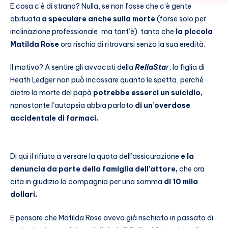
E cosa c’è di strano? Nulla, se non fosse che c’è gente
abituata
a speculare anche sulla morte
(forse solo per
inclinazione professionale, ma tant’è) tanto che
la piccola
Matilda Rose
ora rischia di ritrovarsi senza la sua eredità.
Il motivo? A sentire gli avvocati della
ReliaSta
r
, la figlia di
Heath Ledger non può incassare quanto le spetta, perché
dietro la morte del papà
potrebbe esserci un suicidio,
nonostante l’autopsia abbia parlato
di un’overdose
accidentale di farmaci.
Di qui il rifiuto a versare la quota dell’assicurazione
e la
denuncia da parte della famiglia dell’attore,
che ora
cita in giudizio la compagnia per una somma
di 10 mila
dollari.
E pensare che Matilda Rose aveva già rischiato in passato di