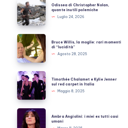
Odissea
Odissea di Christopher Nolan,
di
quante inutili polemiche
Christopher
Luglio 24, 2026
Nolan,
quante
inutili
Bruce
Bruce Willis, la moglie: rari momenti
polemiche
Willis,
di “lucidità”
la
Agosto 28, 2025
moglie:
rari
momenti
Timothée
Timothée Chalamet e Kylie Jenner
di
Chalamet
sul red carpet in Italia
“lucidità”
e
Maggio 8, 2025
Kylie
Jenner
sul
Ambra
Ambra Angiolini: i miei ex tutti casi
red
Angiolini:
umani
carpet
i