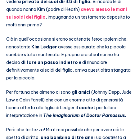
vedersi
privata dei suoi diritti di figlia.
Vi ricordate di
quando nonno Kim (padre di Heath)
aveva messo le mani
sui soldi del figlio
, impugnando un testamento depositato
molti anni prima?
Già in quell’occasione si erano scatenate feroci polemiche,
nonostante
Kim Ledger
avesse assicurato che la piccola
sarebbe stata mantenuta. E proprio ora che il nonno ha
deciso
di fare un passo indietro
e di rinunciare
definitivamente ai soldi del figlio, arriva quest’altra stangata
per la piccola.
Per fortuna che almeno ci sono
gli amici
(Johnny Depp, Jude
Law e Colin Farrell) che con un enorme atto di generosità
hanno offerto alla figlia di Ledger
il cachet
per la loro
interpretazione in
The imaginarium of Doctor Parnassus.
Però che tristezza! Ma è mai possibile che per avere ciò le
spetta di diritto,
una bambina di tre anni
sia costretta a