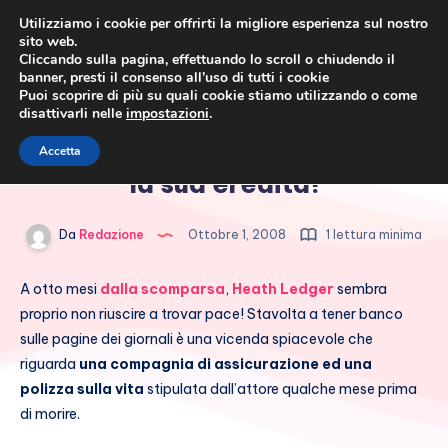
Utilizziamo i cookie per offrirti la migliore esperienza sul nostro
sito web.
Cliccando sulla pagina, effettuando lo scroll o chiudendo il
banner, presti il consenso all’uso di tutti i cookie
Puoi scoprire di più su quali cookie stiamo utilizzando o come
disattivarli nelle
impostazioni
.
Cronaca rosa, costume e
La figlia di Heath Ledger vuole
Accetta
società
la sua eredità!
Da
Redazione
Ottobre 1, 2008
1 lettura minima
A otto mesi
dalla scomparsa
,
Heath Ledger
sembra
proprio non riuscire a trovar pace! Stavolta a tener banco
sulle pagine dei giornali è una vicenda spiacevole che
riguarda
una compagnia di assicurazione ed una
polizza sulla vita
stipulata dall’attore qualche mese prima
di morire.