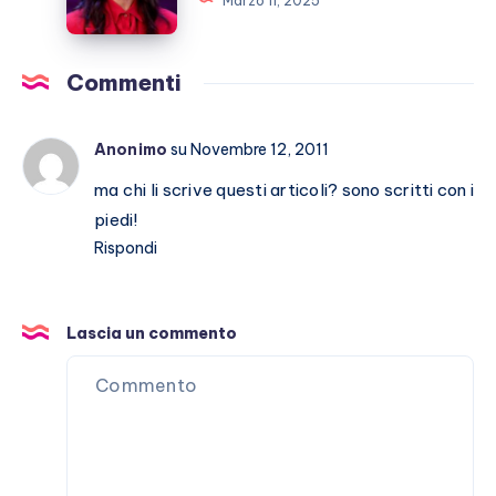
Marzo 11, 2025
in
miei
Italia
ex
tutti
Commenti
casi
umani
Anonimo
su Novembre 12, 2011
ma chi li scrive questi articoli? sono scritti con i
piedi!
Rispondi
Lascia un commento