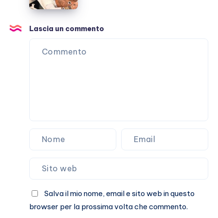
la
malattia
che
Lascia un commento
non
passa
Salva il mio nome, email e sito web in questo
browser per la prossima volta che commento.