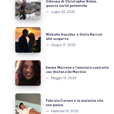
Odissea di Christopher Nolan,
di
quante inutili polemiche
Christopher
Luglio 24, 2026
Nolan,
quante
inutili
Michelle
Michelle Hunziker e Giulio Berruti
polemiche
Hunziker
allo scoperto
e
Giugno 17, 2026
Giulio
Berruti
allo
Emma
Emma Marrone e l’amicizia costruita
scoperto
Marrone
con Stefano De Martino
e
Maggio 13, 2026
l’amicizia
costruita
con
Fabrizio
Fabrizio Corona e la malattia che
Stefano
Corona
non passa
De
e
Febbraio 19, 2026
Martino